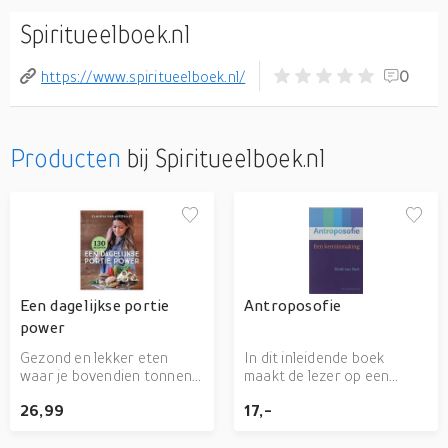
Spiritueelboek.nl
https://www.spiritueelboek.nl/
0
Producten
bij Spiritueelboek.nl
Een dagelijkse portie
Antroposofie
power
Gezond en lekker eten
In dit inleidende boek
waar je bovendien tonnen
maakt de lezer op een
energie van krijgt? Dat kan
originele wijze kennis met
26,99
17,-
vanaf nu met Een
Rudolf Steiners
dagelijkse portie power.
antroposofie. De basis
Claudia bundelde haar
voor dit boek wordt