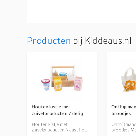
Producten
bij Kiddeaus.nl
Houten kistje met
Ontbijtman
zuivelproducten 7 delig
broodjes
Houten kistje met
Ontbijtman
zuivelproducten Naast het
broodjes Me
leuke kistje met melkflessen,
ontbijtmand