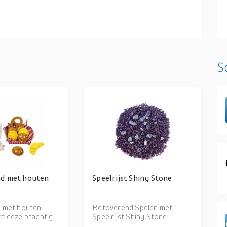
S
d met houten
Speelrijst Shiny Stone
d met houten
Betoverend Spelen met
t deze prachtige
Speelrijst Shiny Stone:
 krijgt mama elke
Duurzaam Glans en Magie