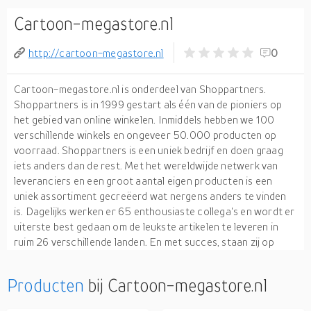
Cartoon-megastore.nl
http://cartoon-megastore.nl
0
Cartoon-megastore.nl is onderdeel van Shoppartners.
Shoppartners is in 1999 gestart als één van de pioniers op
het gebied van online winkelen. Inmiddels hebben we 100
verschillende winkels en ongeveer 50.000 producten op
voorraad. Shoppartners is een uniek bedrijf en doen graag
iets anders dan de rest. Met het wereldwijde netwerk van
leveranciers en een groot aantal eigen producten is een
uniek assortiment gecreëerd wat nergens anders te vinden
is. Dagelijks werken er 65 enthousiaste collega's en wordt er
uiterste best gedaan om de leukste artikelen te leveren in
ruim 26 verschillende landen. En met succes, staan zij op
positie 114 van de top 200 grootste e-commerce bedrijven
(Twinkle top 200 van 2016).
Producten
bij Cartoon-megastore.nl
Shoppartners BV heeft eigen webshops, maar ook