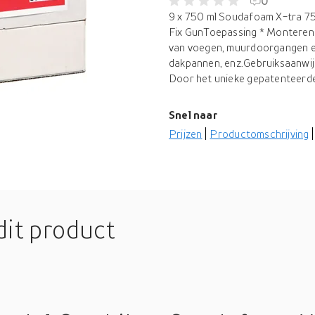
0
9 x 750 ml Soudafoam X-tra 750
Fix GunToepassing * Monteren 
van voegen, muurdoorgangen en 
dakpannen, enz.Gebruiksaanwi
Door het unieke gepatenteerde C
Snel naar
Prijzen
Productomschrijving
dit product