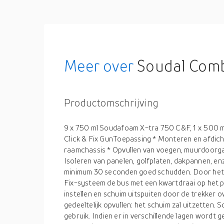
Meer over
Soudal Combi
Productomschrijving
9 x 750 ml Soudafoam X-tra 750 C&F, 1 x 500 ml
Click & Fix GunToepassing * Monteren en afdic
raamchassis * Opvullen van voegen, muurdoorga
Isoleren van panelen, golfplaten, dakpannen, en
minimum 30 seconden goed schudden. Door het 
Fix-systeem de bus met een kwartdraai op het p
instellen en schuim uitspuiten door de trekker o
gedeeltelijk opvullen: het schuim zal uitzetten.
gebruik. Indien er in verschillende lagen wordt 