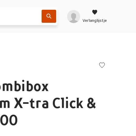
Verlanglijstje
ombibox
 X-tra Click &
000