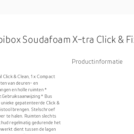
box Soudafoam X-tra Click & Fi
Productinformatie
 Click & Clean, 1 x Compact
hten van deuren- en
ngen en holle ruimten *
z.Gebruiksaanwijzing * Bus
unieke gepatenteerde Click &
istool brengen. Stelschroef
ver te halen. Ruimten slechts
 Schud regelmatig gedurende het
gewerkt dient tussen de lagen