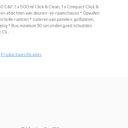
 C&F, 1 x 500 ml Click & Clean, 1 x Compact Click &
en afdichten van deuren- en raamchassis * Opvullen
holle ruimten * Isoleren van panelen, golfplaten,
jzing * Bus minimum 30 seconden goed schudden.
li...
Productspecificaties