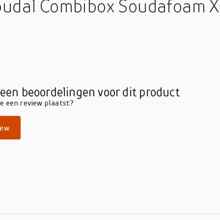
udal Combibox Soudafoam X-t
geen beoordelingen voor dit product
die een review plaatst?
iew