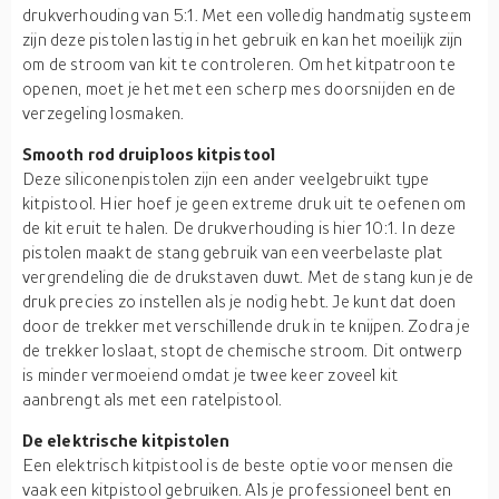
drukverhouding van 5:1. Met een volledig handmatig systeem
zijn deze pistolen lastig in het gebruik en kan het moeilijk zijn
om de stroom van kit te controleren. Om het kitpatroon te
openen, moet je het met een scherp mes doorsnijden en de
verzegeling losmaken.
Smooth rod druiploos kitpistool
Deze siliconenpistolen zijn een ander veelgebruikt type
kitpistool. Hier hoef je geen extreme druk uit te oefenen om
de kit eruit te halen. De drukverhouding is hier 10:1. In deze
pistolen maakt de stang gebruik van een veerbelaste plat
vergrendeling die de drukstaven duwt. Met de stang kun je de
druk precies zo instellen als je nodig hebt. Je kunt dat doen
door de trekker met verschillende druk in te knijpen. Zodra je
de trekker loslaat, stopt de chemische stroom. Dit ontwerp
is minder vermoeiend omdat je twee keer zoveel kit
aanbrengt als met een ratelpistool.
De elektrische kitpistolen
Een elektrisch kitpistool is de beste optie voor mensen die
vaak een kitpistool gebruiken. Als je professioneel bent en