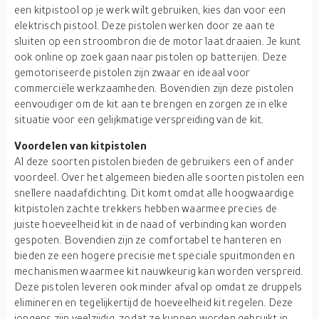
een kitpistool op je werk wilt gebruiken, kies dan voor een
elektrisch pistool. Deze pistolen werken door ze aan te
sluiten op een stroombron die de motor laat draaien. Je kunt
ook online op zoek gaan naar pistolen op batterijen. Deze
gemotoriseerde pistolen zijn zwaar en ideaal voor
commerciële werkzaamheden. Bovendien zijn deze pistolen
eenvoudiger om de kit aan te brengen en zorgen ze in elke
situatie voor een gelijkmatige verspreiding van de kit.
Voordelen van kitpistolen
Al deze soorten pistolen bieden de gebruikers een of ander
voordeel. Over het algemeen bieden alle soorten pistolen een
snellere naadafdichting. Dit komt omdat alle hoogwaardige
kitpistolen zachte trekkers hebben waarmee precies de
juiste hoeveelheid kit in de naad of verbinding kan worden
gespoten. Bovendien zijn ze comfortabel te hanteren en
bieden ze een hogere precisie met speciale spuitmonden en
mechanismen waarmee kit nauwkeurig kan worden verspreid.
Deze pistolen leveren ook minder afval op omdat ze druppels
elimineren en tegelijkertijd de hoeveelheid kit regelen. Deze
jongens zijn veelzijdig, zodat ze kunnen worden gebruikt in