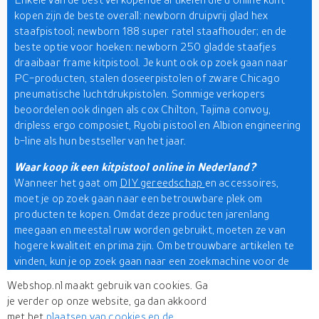
kopen zijn de beste overall: newborn druipvrij glad hex
staafpistool; newborn 188 super ratel staafhouder; en de
beste optie voor hoeken: newborn 250 gladde staafjes
draaibaar frame kitpistool. Je kunt ook op zoek gaan naar
PC-producten, stalen doseerpistolen of zware Chicago
pneumatische luchtdrukpistolen. Sommige verkopers
beoordelen ook dingen als cox Chilton, Tajima convoy,
dripless ergo composiet, Ryobi pistool en Albion engineering
b-line als hun bestseller van het jaar.
Waar koop ik een kitpistool online in Nederland?
Wanneer het gaat om
DIY
gereedschap
en accessoires,
moet je op zoek gaan naar een betrouwbare plek om
producten te kopen. Omdat deze producten jarenlang
meegaan en meestal ruw worden gebruikt, moeten ze van
hogere kwaliteit en prima zijn. Om betrouwbare artikelen te
vinden, kun je op zoek gaan naar een zoekmachine voor de
detailhandel. Bij
Webshop.nl
bijvoorbeeld, vind je
Webshop.nl maakt gebruik van cookies. Ga
topproducten van merken als Milwaukee, Makita, Hilti,
je verder op onze website, ga dan akkoord
Bosch, Hitachi of Metabo.
met het
plaatsen van cookies en de