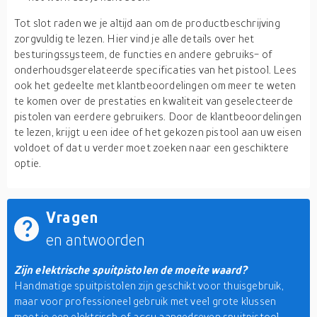
Tot slot raden we je altijd aan om de productbeschrijving
zorgvuldig te lezen. Hier vind je alle details over het
besturingssysteem, de functies en andere gebruiks- of
onderhoudsgerelateerde specificaties van het pistool. Lees
ook het gedeelte met klantbeoordelingen om meer te weten
te komen over de prestaties en kwaliteit van geselecteerde
pistolen van eerdere gebruikers. Door de klantbeoordelingen
te lezen, krijgt u een idee of het gekozen pistool aan uw eisen
voldoet of dat u verder moet zoeken naar een geschiktere
optie.
Vragen
en antwoorden
Zijn elektrische spuitpistolen de moeite waard?
Handmatige spuitpistolen zijn geschikt voor thuisgebruik,
maar voor professioneel gebruik met veel grote klussen
moet je een elektrisch of accu aangedreven spuitpistool