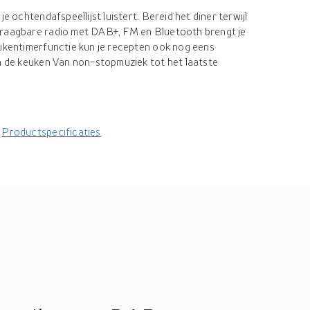
je ochtendafspeellijst luistert. Bereid het diner terwijl
draagbare radio met DAB+, FM en Bluetooth brengt je
eukentimerfunctie kun je recepten ook nog eens
in de keuken Van non-stopmuziek tot het laatste
Productspecificaties