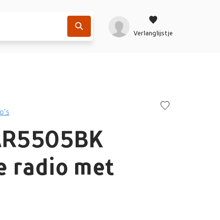
Verlanglijstje
o's
TAR5505BK
e radio met