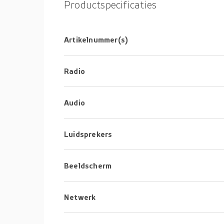
Een lichte, houten behuizing omsluit het zwarte,
Productspecificaties
luidspreker, die bedekt is met grijze luidspreker
Artikelnummer(s)
Radio
Audio
Luidsprekers
Beeldscherm
Netwerk