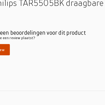
hilips TAR5505BK draagbare
geen beoordelingen voor dit product
die een review plaatst?
iew