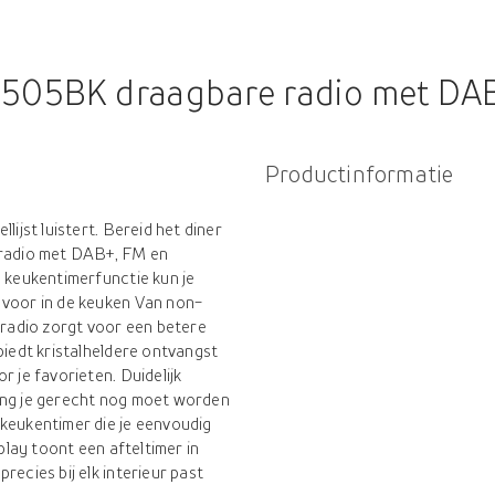
5505BK draagbare radio met DA
Productinformatie
lijst luistert. Bereid het diner
 radio met DAB+, FM en
e keukentimerfunctie kun je
 voor in de keuken Van non-
e radio zorgt voor een betere
biedt kristalheldere ontvangst
r je favorieten. Duidelijk
ang je gerecht nog moet worden
 keukentimer die je eenvoudig
splay toont een afteltimer in
recies bij elk interieur past