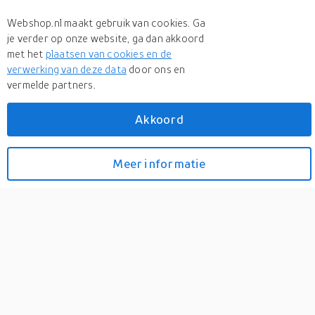
Webshop.nl maakt gebruik van cookies. Ga
je verder op onze website, ga dan akkoord
met het
plaatsen van cookies en de
verwerking van deze data
door ons en
+ 4 more
vermelde partners.
Akkoord
Draagbare Boombox met
Meer informatie
Bekijk prijzen
DAB+/FM-radio,
Bluetooth®, CD,
cassetterecorder en USB-
speler Zilver