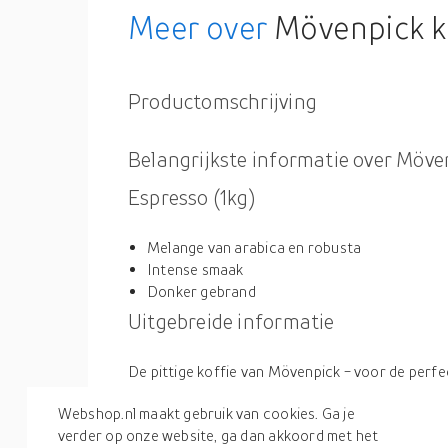
Meer over
Mövenpick k
Productomschrijving
Belangrijkste informatie over Möve
Espresso (1kg)
Melange van arabica en robusta
Intense smaak
Donker gebrand
Uitgebreide informatie
De pittige koffie van Mövenpick - voor de perf
onvergelijkbare rijkdom aan smaak, een harmon
Productspecificaties
Webshop.nl maakt gebruik van cookies. Ga je
intensiteit en een concentratie van verkwikkende 
verder op onze website, ga dan akkoord met het
een intense smaakervaring in zowel kleine als gr