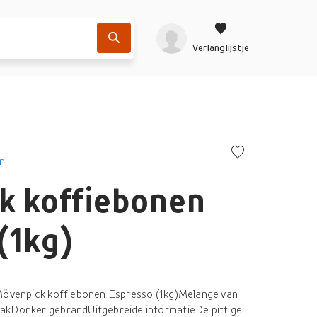
Verlanglijstje
n
k koffiebonen
(1kg)
 Mövenpick koffiebonen Espresso (1kg)Melange van
akDonker gebrandUitgebreide informatieDe pittige