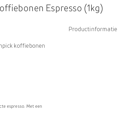
offiebonen Espresso (1kg)
Productinformatie
npick koffiebonen
ecte espresso. Met een
ieuze, goed afgeronde
aroma's. Vol en verleidelijk -
ote kopjes. Geniet van de