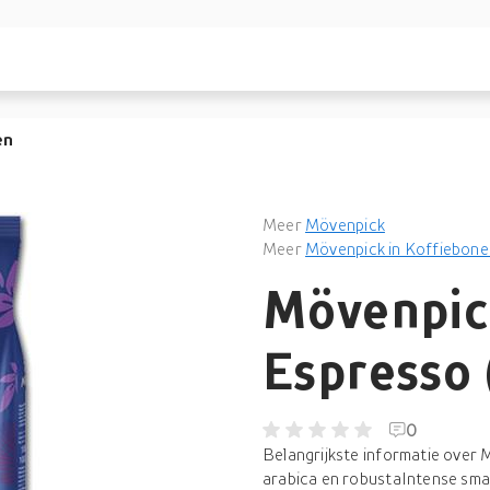
en
Meer
Mövenpick
Meer
Mövenpick in Koffiebone
Mövenpic
Espresso 
0
Belangrijkste informatie over
arabica en robustaIntense sma