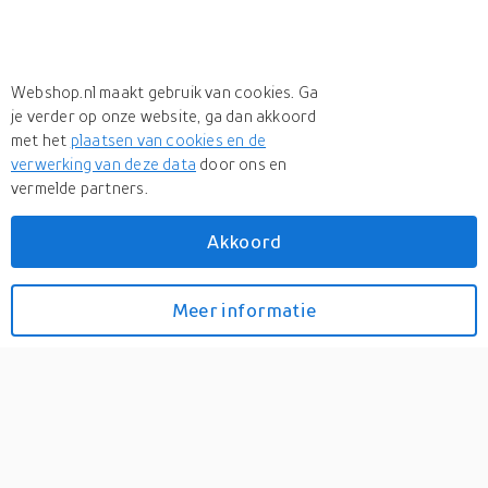
Webshop.nl maakt gebruik van cookies. Ga
je verder op onze website, ga dan akkoord
met het
plaatsen van cookies en de
verwerking van deze data
door ons en
vermelde partners.
Akkoord
Meer
Leifheit
Meer
Leifheit in Fietsspiegels
Meer informatie
Bekijk prijzen
Leifheit glas en
spiegelreiniger 0,5 liter
0