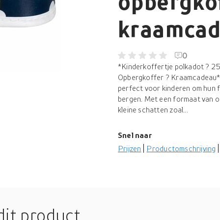
opbergkof
kraamca
0
*Kinderkoffertje polkadot ? 25 
Opbergkoffer ? Kraamcadeau* Di
perfect voor kinderen om hun fa
bergen. Met een formaat van ong
kleine schatten zoal...
Snel naar
Prijzen
Productomschrijving
dit product