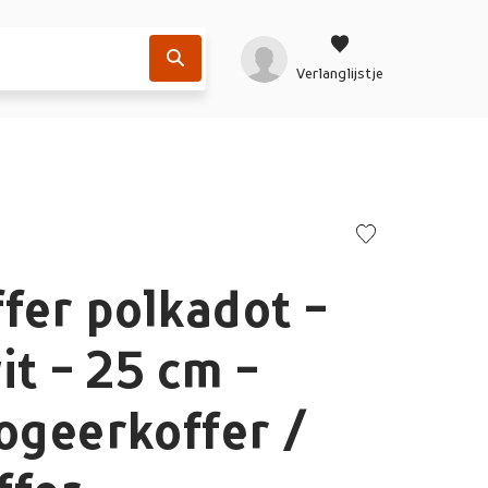
Verlanglijstje
fer polkadot -
it - 25 cm -
logeerkoffer /