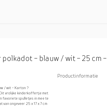
dot - blauw / wit - 25 cm - karton - logeerkof
Productinformatie
uw / wit - Karton ?
t vrolijke kinderkoffertje met
 favoriete spulletjes in mee te
at van ongeveer 25 x 17 x 7 cm