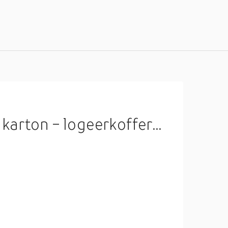
fer / opbergkoffer - kraamcadeau