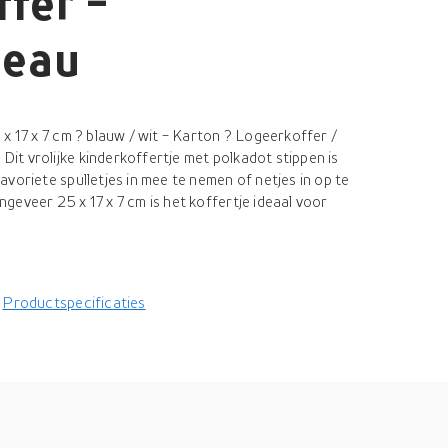
fer -
deau
x 17 x 7 cm ? blauw / wit - Karton ? Logeerkoffer /
t vrolijke kinderkoffertje met polkadot stippen is
voriete spulletjes in mee te nemen of netjes in op te
eveer 25 x 17 x 7 cm is het koffertje ideaal voor
Productspecificaties