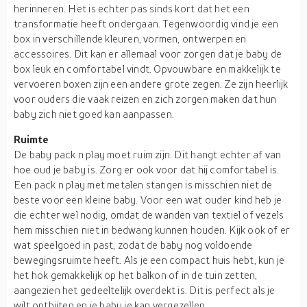
herinneren. Het is echter pas sinds kort dat het een
transformatie heeft ondergaan. Tegenwoordig vind je een
box in verschillende kleuren, vormen, ontwerpen en
accessoires. Dit kan er allemaal voor zorgen dat je baby de
box leuk en comfortabel vindt. Opvouwbare en makkelijk te
vervoeren boxen zijn een andere grote zegen. Ze zijn heerlijk
voor ouders die vaak reizen en zich zorgen maken dat hun
baby zich niet goed kan aanpassen.
Ruimte
De baby pack n play moet ruim zijn. Dit hangt echter af van
hoe oud je baby is. Zorg er ook voor dat hij comfortabel is.
Een pack n play met metalen stangen is misschien niet de
beste voor een kleine baby. Voor een wat ouder kind heb je
die echter wel nodig, omdat de wanden van textiel of vezels
hem misschien niet in bedwang kunnen houden. Kijk ook of er
wat speelgoed in past, zodat de baby nog voldoende
bewegingsruimte heeft. Als je een compact huis hebt, kun je
het hok gemakkelijk op het balkon of in de tuin zetten,
aangezien het gedeeltelijk overdekt is. Dit is perfect als je
wilt ontbijten en je baby je kan vergezellen.