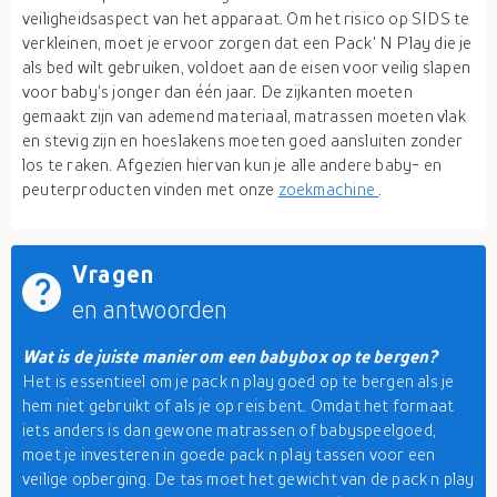
veiligheidsaspect van het apparaat. Om het risico op SIDS te
verkleinen, moet je ervoor zorgen dat een Pack' N Play die je
als bed wilt gebruiken, voldoet aan de eisen voor veilig slapen
voor baby's jonger dan één jaar. De zijkanten moeten
gemaakt zijn van ademend materiaal, matrassen moeten vlak
en stevig zijn en hoeslakens moeten goed aansluiten zonder
los te raken. Afgezien hiervan kun je alle andere baby- en
peuterproducten vinden met onze
zoekmachine
.
Vragen
en antwoorden
Wat is de juiste manier om een babybox op te bergen?
Het is essentieel om je pack n play goed op te bergen als je
hem niet gebruikt of als je op reis bent. Omdat het formaat
iets anders is dan gewone matrassen of babyspeelgoed,
moet je investeren in goede pack n play tassen voor een
veilige opberging. De tas moet het gewicht van de pack n play