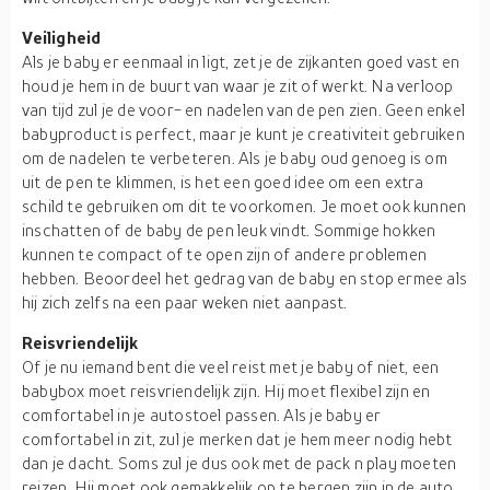
Veiligheid
Als je baby er eenmaal in ligt, zet je de zijkanten goed vast en
houd je hem in de buurt van waar je zit of werkt. Na verloop
van tijd zul je de voor- en nadelen van de pen zien. Geen enkel
babyproduct is perfect, maar je kunt je creativiteit gebruiken
om de nadelen te verbeteren. Als je baby oud genoeg is om
uit de pen te klimmen, is het een goed idee om een extra
schild te gebruiken om dit te voorkomen. Je moet ook kunnen
inschatten of de baby de pen leuk vindt. Sommige hokken
kunnen te compact of te open zijn of andere problemen
hebben. Beoordeel het gedrag van de baby en stop ermee als
hij zich zelfs na een paar weken niet aanpast.
Reisvriendelijk
Of je nu iemand bent die veel reist met je baby of niet, een
babybox moet reisvriendelijk zijn. Hij moet flexibel zijn en
comfortabel in je autostoel passen. Als je baby er
comfortabel in zit, zul je merken dat je hem meer nodig hebt
dan je dacht. Soms zul je dus ook met de pack n play moeten
reizen. Hij moet ook gemakkelijk op te bergen zijn in de auto.