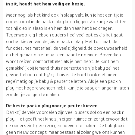
in zit, houdt het hem veilig en bezig.
Meer nog, als het kind ook in slaap valt, kun je het een tijdje
ongestoord in de pack n play laten liggen. Zo kun je wachten
tot hij diep in slaap is en hem dan naar het bed dragen.
Tegenwoordig hebben ouders heel veel opties als het gaat
om het kiezen van de juiste pack n play. Het formaat, de
functies, het materiaal, de veelzijdigheid, de opvouwbaarheid
en het gemak om er maar een paar te noemen. Bovendien
wordt reizen comfortabeler als je hem hebt. Je kunt hem
gemakkelijk bij iemand thuis neerzetten en je baby zal het
gevoel hebben dat hij/zij thuis is. Je hoeft ook niet meer
regelmatig op je baby & peuter te letten. Als je een pack n
play met hogere wanden hebt, kun je je baby er langer in laten
zonder je zorgen te maken.
De beste pack n play voor je peuter kiezen
Dankzij de vele voordelen zijn veel ouders dol op een pack n
play. Het geeft het kind zijn eigen ruimte en zorgt ervoor dat
de ouders zich geen zorgen hoeven te maken. De babybox is
geen nieuw concept, maar bestaat al zolang we ons kunnen