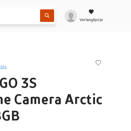
Verlanglijstje
otes
 GO 3S
ne Camera Arctic
8GB