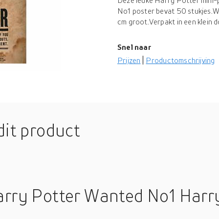
Deze leuke Harry Potter mini-
No1 poster bevat 50 stukjes.Wa
cm groot.Verpakt in een klein 
Snel naar
Prijzen
Productomschrijving
dit product
arry Potter Wanted No1 Harry