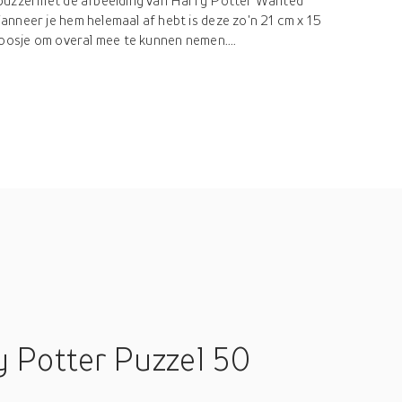
puzzel met de afbeelding van Harry Potter Wanted
nneer je hem helemaal af hebt is deze zo'n 21 cm x 15
doosje om overal mee te kunnen nemen....
 Potter Puzzel 50