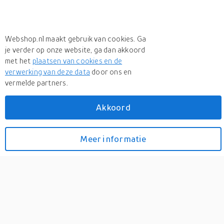
Webshop.nl maakt gebruik van cookies. Ga
je verder op onze website, ga dan akkoord
met het
plaatsen van cookies en de
verwerking van deze data
door ons en
vermelde partners.
+ 4 more
Meer
Energizer
Akkoord
Meer
Energizer in Battery packs
Energizer CR1632
Meer informatie
Bekijk prijzen
0
Ook bekend als CR1632, L50, ECR1632. Het complete aanbod
CR1632 batterijen vindt u in de categorie CR1632....