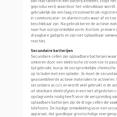
van reactanten in een batterij afneemt, stopt h
geproduceerd, waardoor het onbruikbaar wordt. E
gebruikelijk die een laag stroomverbruik registrer
in communicatie- en alarmcircuits waar af en toe
beschikbaar zijn. Na gebruik keren de actieve mate
naar hun oorspronkelijke vorm. Kortom, primaire c
draagbare gadgets en zijn niet oplaadbaar van
reacties.
Secundaire batterijen
Secundaire cellen zijn oplaadbare batterijen waa
omkeren door een elektrische stroom toe te passe
tijd gebruikt, kun je de oorspronkelijke chemisc
op te laden met een oplader. Je moet de secundai
geassembleerde actieve materialen te activeren. 
secundaire accu's en wordt veel gebruikt in de au
uit vloeibare elektrolyten in een niet afgesloten
opslagruimte nodig heeft voor de verspreiding v
oplaadbare batterijen zijn de droge cellen die va
telefoons. De huidige ontwikkeling voor een secu
apparaat, dat goedkope grootschalige energieop