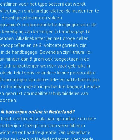
ichtlijnen voor het type batterij dat wordt
 vliegtuigen om brandgerelateerde incidenten te
 Beveiligingsbeambten volgen
ogramma's om potentiële bedreigingen voor de
n beveiliging van batterijen in handbagage te
ennen. Alkalinebatterijen met droge cellen,
e knoopcellen en de 9-voltcategorieën, zijn
in de handbagage. Bovendien zijn lithium-io-
van minder dan 8 gram ook toegestaan in de
 Lithiumbatterijen worden vaak gebruikt in
obiele telefoons en andere kleine persoonlijke
Daarentegen zijn auto-, lek- en natte batterijen
n de handbagage en ingecheckte bagage, behalve
en gebruikt om mobiliteitshulpmiddelen van
oorzien.
ik batterijen online in Nederland?
biedt een breed scala aan oplaadbare en niet-
batterijen. Onze producten verschillen in
wicht en ontlaadfrequentie. Om oplaadbare
online te kopen in Nederland moet u het brede