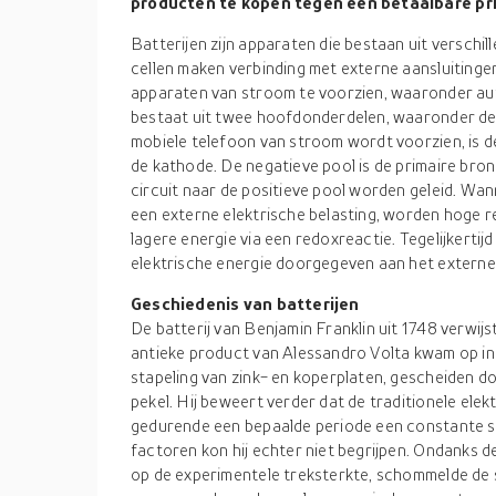
producten te kopen tegen een betaalbare pri
Batterijen zijn apparaten die bestaan uit verschi
cellen maken verbinding met externe aansluitinge
apparaten van stroom te voorzien, waaronder auto
bestaat uit twee hoofdonderdelen, waaronder d
mobiele telefoon van stroom wordt voorzien, is d
de kathode. De negatieve pool is de primaire bron 
circuit naar de positieve pool worden geleid. Wa
een externe elektrische belasting, worden hoge 
lagere energie via een redoxreactie. Tegelijkertijd 
elektrische energie doorgegeven aan het externe 
Geschiedenis van batterijen
De batterij van Benjamin Franklin uit 1748 verwij
antieke product van Alessandro Volta kwam op in 
stapeling van zink- en koperplaten, gescheiden d
pekel. Hij beweert verder dat de traditionele elek
gedurende een bepaalde periode een constante 
factoren kon hij echter niet begrijpen. Ondanks de
op de experimentele treksterkte, schommelde de s