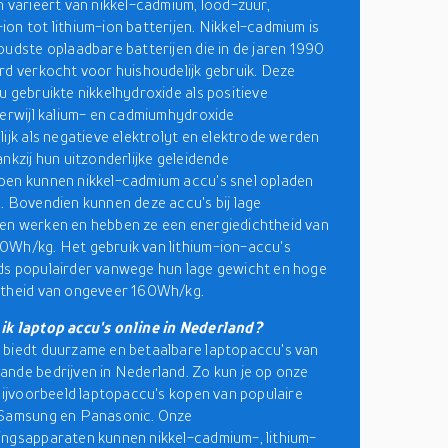
n varieert van nikkel-cadmium, lood-zuur,
on tot lithium-ion batterijen. Nikkel-cadmium is
oudste oplaadbare batterijen die in de jaren 1990
rd verkocht voor huishoudelijk gebruik. Deze
u gebruikte nikkelhydroxide als positieve
terwijl kalium- en cadmiumhydroxide
lijk als negatieve elektrolyt en elektrode werden
ankzij hun uitzonderlijke geleidende
pen kunnen nikkel-cadmium accu's snel opladen
. Bovendien kunnen deze accu's bij lage
en werken en hebben ze een energiedichtheid van
0Wh/kg. Het gebruik van lithium-ion-accu's
ds populairder vanwege hun lage gewicht en hoge
htheid van ongeveer 160Wh/kg.
ik laptop accu's online in Nederland?
biedt duurzame en betaalbare laptopaccu's van
nde bedrijven in Nederland. Zo kun je op onze
 bijvoorbeeld laptopaccu's kopen van populaire
 Samsung en Panasonic. Onze
ngsapparaten kunnen nikkel-cadmium-, lithium-