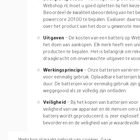
Webshop.nl, moet u goed opletten bij het kiez
Beoordeel de kwaliteitsbeoordeling van het bed
powercore 20100 te bepalen. Evalueer daarnaa
over het product van het door u gewenste mer
Uitgaven
- De kosten van een batterij op We
het doen van aankopen. Elk merk heeft een unie
producten te bepalen. Het is belangrijk om re
draagkracht om onverwachte uitgaven te voo
Werkingsprincipe
- Onze batterijen variëre
voor eenmalig gebruik. Oplaadbare batterijen b
duur. De batterijen voor eenmalig gebruik zi
weggegooid als ze volledig zijn ontladen.
Veiligheid
- Bij het kopen van batterijen voo
veiligheid van uw apparaat en de mensen om u
batterij wordt geproduceerd, is zeer explosief
bevorderen en de veiligheid van je waardevolle
Batterijen zijn apparaten die bestaan uit meerde
Webshop.nl maakt gebruik van cookies. Ga je