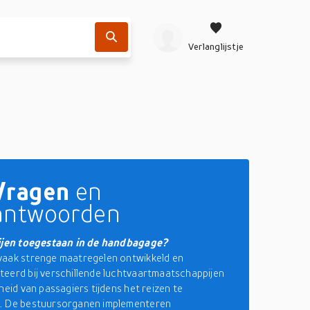
Verlanglijstje
Vragen
en
antwoorden
rijen toegestaan in de handbagage?
vaak strenge maatregelen ontwikkeld en
eerd bij verschillende luchtvaartmaatschappijen
heid van passagiers tijdens het reizen te
. De bestuursorganen implementeren