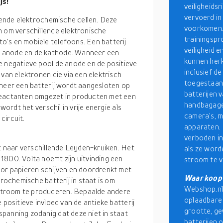
js!
veiligheidsr
vervoerd in
llende elektrochemische cellen. Deze
voorkomen.
n om verschillende elektronische
trainingspr
's en mobiele telefoons. Een batterij
veiligheid e
e anode en de kathode. Wanneer een
kunnen herk
e negatieve pool de anode en de positieve
inclusief d
van elektronen die via een elektrisch
toegestaan 
nneer een batterij wordt aangesloten op
batterijen 
reactanten omgezet in producten met een
handbagage.
wordt het verschil in vrije energie als
camera's, m
circuit.
apparaten. 
verboden i
st naar verschillende Leyden-kruiken. Het
als ze word
1800. Volta noemt zijn uitvinding een
stroom te v
oor papieren schijven en doordrenkt met
Waar koop 
trochemische batterij in staat is om
Webshop.nl 
stroom te produceren. Bepaalde andere
oplaadbare 
 positieve invloed van de antieke batterij
grootte, ge
panning zodanig dat deze niet in staat
batterijen 