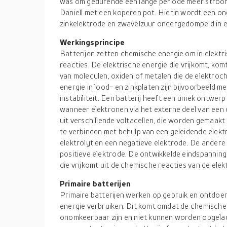
was om gedurende een lange periode meer stroom
Daniell met een koperen pot. Hierin wordt een 
zinkelektrode en zwavelzuur ondergedompeld in e
Werkingsprincipe
Batterijen zetten chemische energie om in elektr
reacties. De elektrische energie die vrijkomt, komt
van moleculen, oxiden of metalen die de elektroc
energie in lood- en zinkplaten zijn bijvoorbeeld
instabiliteit. Een batterij heeft een uniek ontwer
wanneer elektronen via het externe deel van een
uit verschillende voltacellen, die worden gemaakt 
te verbinden met behulp van een geleidende elektr
elektrolyt en een negatieve elektrode. De andere 
positieve elektrode. De ontwikkelde eindspanning
die vrijkomt uit de chemische reacties van de elek
Primaire batterijen
Primaire batterijen werken op gebruik en ontdoen
energie verbruiken. Dit komt omdat de chemische 
onomkeerbaar zijn en niet kunnen worden opgela