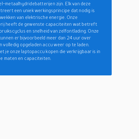
el-metaalhydridebatterijen zijn. Elk van deze
streert een uniek werkingsprincipe dat nodig is
wekken van elektrische energie. Onze
rij heeft de gewenste capaciteiten wat betreft
bruikscyclus en snelheid van zelfontlading. Onze
unnen er bijvoorbeeld meer dan 24 uur over
 volledig opgeladen accu weer op te laden.
 je onze laptopaccu kopen die verkrijgbaar is in
de maten en capaciteiten.