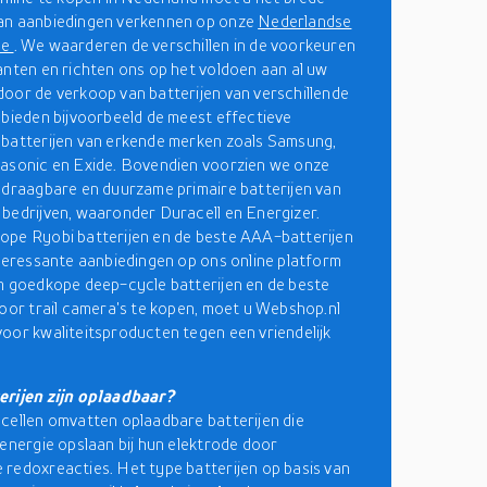
an aanbiedingen verkennen op onze
Nederlandse
ne
. We waarderen de verschillen in de voorkeuren
anten en richten ons op het voldoen aan al uw
oor de verkoop van batterijen van verschillende
 bieden bijvoorbeeld de meest effectieve
batterijen van erkende merken zoals Samsung,
asonic en Exide. Bovendien voorzien we onze
 draagbare en duurzame primaire batterijen van
bedrijven, waaronder Duracell en Energizer.
pe Ryobi batterijen en de beste AAA-batterijen
nteressante aanbiedingen op ons online platform
m goedkope deep-cycle batterijen en de beste
voor trail camera's te kopen, moet u Webshop.nl
oor kwaliteitsproducten tegen een vriendelijk
erijen zijn oplaadbaar?
cellen omvatten oplaadbare batterijen die
 energie opslaan bij hun elektrode door
redoxreacties. Het type batterijen op basis van