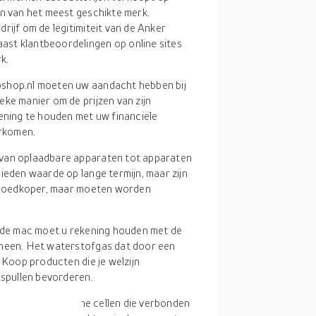
en van het meest geschikte merk.
rijf om de legitimiteit van de Anker
st klantbeoordelingen op online sites
k.
bshop.nl moeten uw aandacht hebben bij
ke manier om de prijzen van zijn
kening te houden met uw financiële
rkomen.
n van oplaadbare apparaten tot apparaten
ieden waarde op lange termijn, maar zijn
jn goedkoper, maar moeten worden
r de mac moet u rekening houden met de
 heen. Het waterstofgas dat door een
. Koop producten die je welzijn
 spullen bevorderen.
re elektrochemische cellen die verbonden