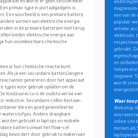
et apparaat en wordt er geen stroom meer
elektrolyte
en primair type in portaalgadgets is
magnesium-i
en. Een voorbeeld is een primaire batterij
een van de 
 andere vormen van elektrische energie
populair we
rialen in de primaire batterijen niet terug
antieke acc
ellen bieden elektrische energie aan
elektrode, 
wege hun onomkeerbare chemische
respectieve
gebruikt. D
eigenschap
en ontladen
rmee je hun chemische reactie kunt
temperatur
n. Als je een secundaire batterij langere
ongeveer 5
he reactanten genereren door het apparaat
wordt stee
re types voor gebruik opladen om de
energiedic
De loodzuuraccu is de oudste versie van
to-industrie. Secundaire cellen bestaan
Waar koop 
 container die een goed geventileerde
Webshop.nl 
an waterstofgas. Andere draagbare
vooraanstaa
ak worden gebruikt in laptops en mobiele
online site
ndaire batterij omvat het flow-cel
merken als
slag bevordert door gebruik te maken van
laptopvoedi