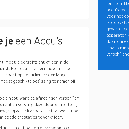
ion- of nikk
accu's regi
voor het op
laptopbatte
gewicht, ge
apparaten k
 je
een Accu's
doen om een
Daarom moet
verschillen
, moet je eerst inzicht krijgen in de
rkt. Een ideale batterij moet unieke
e impact op het milieu en een lange
meest geschikte beslissing te nemen bij
odig hebt, want de afmetingen verschillen
pparaat en vervang deze door een batterij
nwijzing van elk apparaat staat welk type
m goede prestaties te verkrijgen.
l merken dat batterijen verkoopt op