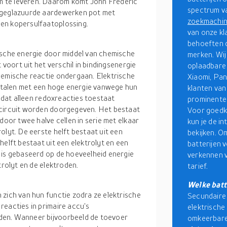
 te leveren. Daarom komt John Frederic
spectrum v
ongeglazuurde aardewerken pot met
zoekmachi
en kopersulfaatoplossing.
van onze kl
behoeften d
ische energie door middel van chemische
merken. Wij
 voort uit het verschil in bindingsenergie
oplaadbare 
hemische reactie ondergaan. Elektrische
Xiaomi, Pan
 metalen met een hoge energie vanwege hun
klanten van
p dat alleen redoxreacties toestaat
prominente 
 circuit worden doorgegeven. Het bestaat
Voor goedko
door twee halve cellen in serie met elkaar
kun je de i
olyt. De eerste helft bestaat uit een
bekijken. O
helft bestaat uit een elektrolyt en een
batterijen 
 is gebaseerd op de hoeveelheid energie
verkennen v
trolyt en de elektroden.
tarief.
Welke batt
 zich van hun functie zodra ze elektrische
Secundaire 
reacties in primaire accu's
elektrische
den. Wanneer bijvoorbeeld de toevoer
omkeerbare 