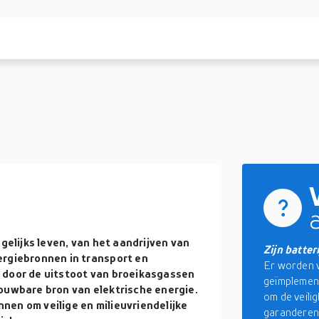
agelijks leven, van het aandrijven van
Zijn batte
ergiebronnen in transport en
Er worden 
 door de uitstoot van broeikasgassen
geïmplement
rouwbare bron van elektrische energie.
om de veilig
nen om veilige en milieuvriendelijke
garanderen