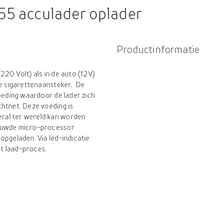
55 acculader oplader
Productinformatie
220 Volt) als in de auto (12V)
de sigarettenaansteker. De
oeding waardoor de lader zich
chtnet. Deze voeding is
ral ter wereld kan worden
bouwde micro-processor
opgeladen. Via led-indicatie
t laad-proces.