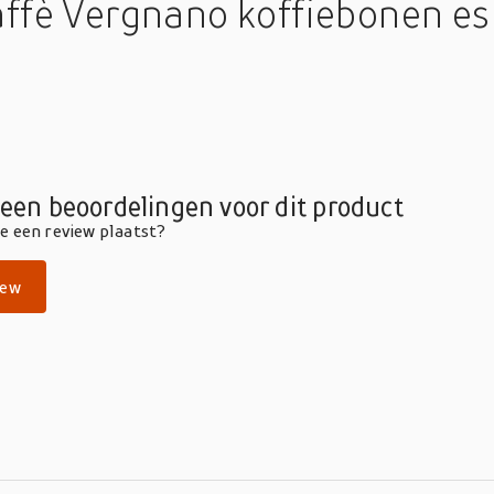
affè Vergnano koffiebonen 
geen beoordelingen voor dit product
die een review plaatst?
iew