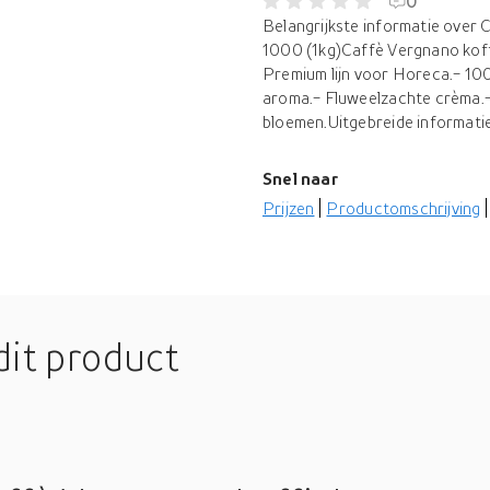
0
Belangrijkste informatie ove
1000 (1kg)Caffè Vergnano ko
Premium lijn voor Horeca.- 100
aroma.- Fluweelzachte crèma.- 
bloemen.Uitgebreide informati
Snel naar
Prijzen
Productomschrijving
dit product