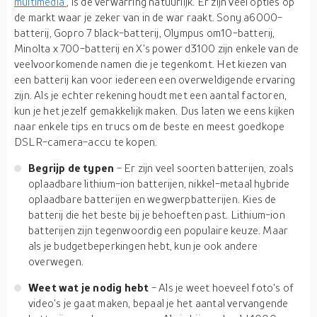
multimedia
, is de verwarring natuurlijk. Er zijn veel opties op
de markt waar je zeker van in de war raakt. Sony a6000-
batterij, Gopro 7 black-batterij, Olympus om10-batterij,
Minolta x 700-batterij en X's power d3100 zijn enkele van de
veelvoorkomende namen die je tegenkomt. Het kiezen van
een batterij kan voor iedereen een overweldigende ervaring
zijn. Als je echter rekening houdt met een aantal factoren,
kun je het jezelf gemakkelijk maken. Dus laten we eens kijken
naar enkele tips en trucs om de beste en meest goedkope
DSLR-camera-accu te kopen.
Begrijp de typen
- Er zijn veel soorten batterijen, zoals
oplaadbare lithium-ion batterijen, nikkel-metaal hybride
oplaadbare batterijen en wegwerpbatterijen. Kies de
batterij die het beste bij je behoeften past. Lithium-ion
batterijen zijn tegenwoordig een populaire keuze. Maar
als je budgetbeperkingen hebt, kun je ook andere
overwegen.
Weet wat je nodig hebt
- Als je weet hoeveel foto's of
video's je gaat maken, bepaal je het aantal vervangende