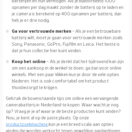
batterijen en hun vermogen. Als je bijvoorbeeld 1000
opnamen per dag maakt zonder de batterij op te laden en
je camera is berekend op 400 opnamen per batterij, dan
heb je er drie nodig.
Ga voor vertrouwde merken
- Als je een betrouwbare
batterij wilt, moet je gaan voor vertrouwde merken zoals
Sony, Panasonic, GoPro, Fujifilm en Leica. Het beste is
dat je hun collectie hier kunt vinden.
Koop het online
- Als je denkt dat het tijdrovend kan zijn
om een aankoop in de winkel te doen, ga dan voor online
winkels. Met een paar klikken kun je door de vele opties
bladeren. Het is ook comfortabel om het product
thuisbezorgd te krijgen.
Gebruik de bovenstaande tips om online een vervangende
camerabatterij in Nederland te kopen. Waar wacht je nog
op? Vraag je je af waar je de beste producten kunt vinden?
Nou, je bent al op de juiste plaats. Op onze
productzoekmachine
kun je een breed scala aan opties
vinden die worden verkocht tegen geweldige aanbiedingen.