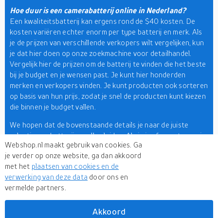
Hoe duur is een camerabatterij online in Nederland?
Een kwaliteitsbatterij kan ergens rond de $40 kosten. De
kosten variëren echter enorm per type batterij en merk. Als
je de prijzen van verschillende verkopers wilt vergelijken, kun
je dat hier doen op onze zoekmachine voor detailhandel.
Vergelijk hier de prijzen om de batterij te vinden die het beste
bij je budget en je wensen past. Je kunt hier honderden
merken en verkopers vinden. Je kunt producten ook sorteren
op basis van hun prijs, zodat je snel de producten kunt kiezen
die binnen je budget vallen.
We hopen dat de bovenstaande details je naar de juiste
selectie van batterijen zullen leiden. Als je je afvraagt waar je
Webshop.nl maakt gebruik van cookies. Ga
de reis moet beginnen, dan is er goed nieuws. U hoeft
je verder op onze website, ga dan akkoord
nergens heen. Hier op Webshop.nl vindt u een breed scala
met het
plaatsen van cookies en de
aan opties. Hier vindt u de beste merken. Als u overweldigd
verwerking van deze data
door ons en
wordt door de vele opties, kunt u ze beperken met behulp van
vermelde partners.
filters. U kunt uw zoekopdracht ook versnellen door te
sorteren. Dus, ga je gang en heb een gelukkige browse-
ervaring in het verschiet!
Akkoord