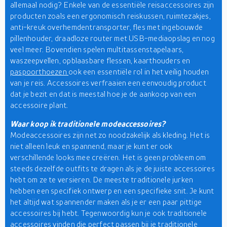
allemaal nodig? Enkele van de essentiële reisaccessoires zijn
producten zoals een ergonomisch reiskussen, ruimtezakjes,
anti-kreuk overhemdentransporter, fles met ingebouwde
pillenhouder, draadloze router met USB-mediaopslag en nog
veel meer. Bovendien spelen multitassenstapelaars,
waszeepvellen, opblaasbare flessen, kaarthouders en
paspoorthoezen
ook een essentiële rol in het veilig houden
van je reis. Accessoires verfraaien een eenvoudig product
dat je bezit en dat is meestal hoe je de aankoop van een
accessoire plant.
Waar koop ik traditionele modeaccessoires?
Modeaccessoires zijn net zo noodzakelijk als kleding. Het is
niet alleen leuk en spannend, maar je kunt er ook
verschillende looks mee creëren. Het is geen probleem om
steeds dezelfde outfits te dragen als je de juiste accessoires
hebt om ze te versieren. De meeste traditionele jurken
hebben een specifiek ontwerp en een specifieke snit. Je kunt
het altijd wat spannender maken als je er een paar pittige
accessoires bij hebt. Tegenwoordig kun je ook traditionele
accessoires vinden die perfect passen bij je traditionele