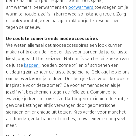
bent klaar om op pad te gaan. Je kunt ook sjaals,
armwarmers, beenwarmers en
oorwarmers
toevoegen om je
warm te houden, zelfs in barre weersomstandigheden. Zorg
er ook voor dat je een paraplu pakt om je te beschermen
tegen de sneeuw.
De coolste zomertrends modeaccessoires
We weten allemaal dat modeaccessoires een look kunnen
maken of breken. Je moet er dus voor zorgen dat je de juiste
kiest, ongeacht het seizoen. Natuurlijk kan het uitzoeken van
de juiste
kappen
,
hoeden, zonnebrillen of schoenen een
uitdaging zijn zonder de juiste begeleiding. Gelukkig heb je ons
om het werk voor je te doen. Dus ben je klaar voor de coolste
inspiratie voor deze zomer? Ga voor emmerhoeden als je
jezelf wilt beschermen tegen de felle zon. Combineer je
zwierige jurken met oversized kettingen en riemen. Je kunt je
gewone kettingen altijd vervangen door geometrische
sieraden om er chique uit te zien. Kies verder voor manchet-
armbanden, enkelbanden, broches, touwriemen en nog veel
meer.