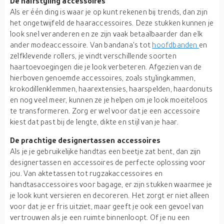
De hairstyling accessoires
Als er één ding is waar je op kunt rekenen bij trends, dan zijn
het ongetwijfeld de haaraccessoires. Deze stukken kunnen je
look snel veranderen en ze zijn vaak betaalbaarder dan elk
ander modeaccessoire. Van bandana's tot
hoofdbanden
en
zelfklevende rollers, je vindt verschillende soorten
haartoevoegingen die je look verbeteren. Afgezien van de
hierboven genoemde accessoires, zoals stylingkammen,
krokodillenklemmen, haarextensies, haarspelden, haardonuts
en nog veel meer, kunnen ze je helpen om je look moeiteloos
te transformeren. Zorg er wel voor dat je een accessoire
kiest dat past bij de lengte, dikte en stijl van je haar.
De prachtige designertassen accessoires
Als je je gebruikelijke handtas een beetje zat bent, dan zijn
designertassen en accessoires de perfecte oplossing voor
jou. Van aktetassen tot rugzakaccessoires en
handtasaccessoires voor bagage, er zijn stukken waarmee je
je look kunt versieren en decoreren. Het zorgt er niet alleen
voor dat je er fris uitziet, maar geeft je ook een gevoel van
vertrouwen als je een ruimte binnenloopt. Of je nu een