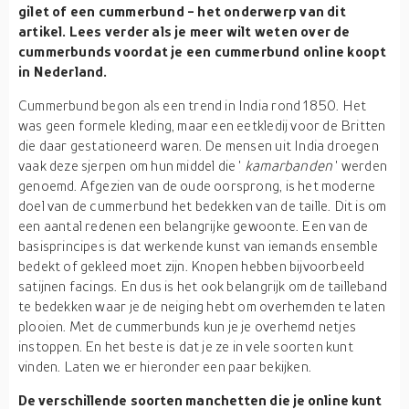
gilet of een cummerbund - het onderwerp van dit
artikel. Lees verder als je meer wilt weten over de
cummerbunds voordat je een cummerbund online koopt
in Nederland.
Cummerbund begon als een trend in India rond 1850. Het
was geen formele kleding, maar een eetkledij voor de Britten
die daar gestationeerd waren. De mensen uit India droegen
vaak deze sjerpen om hun middel die '
kamarbanden
' werden
genoemd. Afgezien van de oude oorsprong, is het moderne
doel van de cummerbund het bedekken van de taille. Dit is om
een aantal redenen een belangrijke gewoonte. Een van de
basisprincipes is dat werkende kunst van iemands ensemble
bedekt of gekleed moet zijn. Knopen hebben bijvoorbeeld
satijnen facings. En dus is het ook belangrijk om de tailleband
te bedekken waar je de neiging hebt om overhemden te laten
plooien. Met de cummerbunds kun je je overhemd netjes
instoppen. En het beste is dat je ze in vele soorten kunt
vinden. Laten we er hieronder een paar bekijken.
De verschillende soorten manchetten die je online kunt