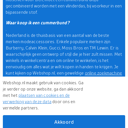
gecombineerd worden met een vlinderdas, bij voorkeur in een
bijpassende stof.
Waar koop ik een cummerbund?
.
Nederland is de thuisbasis van een aantal van de beste
merken modeaccessoires. Enkele populaire merken zijn
Burberry, Calvin Klein, Gucci, Moss Bros en TM Lewin. Er is
waarschijnlijk geen ontwerp of stijl die je hier zult missen. Met
winkels in winkelcentra en om online te winkelen, is het
eenvoudig om alles wat je wilt kopen in handen te krijgen. Je
kunt kijken op Webshop.nl, een geweldige
online zoekmachine
met meer dan 500 winkels die je in één keer kunt bekijken. Je
Webshop.nl maakt gebruik van cookies. Ga
kunt door hun collecties bladeren, de beste prijzen krijgen en
je verder op onze website, ga dan akkoord
zonder twijfel winkelen.
met het
plaatsen van cookies en de
verwerking van deze data
door ons en
Een cummerbund is niet noodzakelijk voor een black-tie
vermelde partners.
ensemble, maar het is zeker een elegante manier om je taille
te bedekken als je je smoking draagt. Begin dus met zoeken
en kies de beste cummerbunds hier online op Webshop.nl!
Akkoord