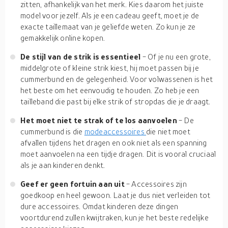
zitten, afhankelijk van het merk. Kies daarom het juiste
model voor jezelf. Als je een cadeau geeft, moet je de
exacte taillemaat van je geliefde weten. Zo kun je ze
gemakkelijk online kopen.
De stijl van de strik is essentieel
- Of je nu een grote,
middelgrote of kleine strik kiest, hij moet passen bij je
cummerbund en de gelegenheid. Voor volwassenen is het
het beste om het eenvoudig te houden. Zo heb je een
tailleband die past bij elke strik of stropdas die je draagt.
Het moet niet te strak of te los aanvoelen
- De
cummerbund is die
modeaccessoires
die niet moet
afvallen tijdens het dragen en ook niet als een spanning
moet aanvoelen na een tijdje dragen. Dit is vooral cruciaal
als je aan kinderen denkt.
Geef er geen fortuin aan uit
- Accessoires zijn
goedkoop en heel gewoon. Laat je dus niet verleiden tot
dure accessoires. Omdat kinderen deze dingen
voortdurend zullen kwijtraken, kun je het beste redelijke