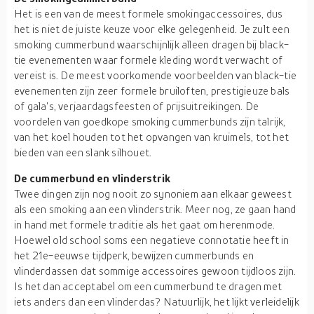
Het is een van de meest formele smokingaccessoires, dus
het is niet de juiste keuze voor elke gelegenheid. Je zult een
smoking cummerbund waarschijnlijk alleen dragen bij black-
tie evenementen waar formele kleding wordt verwacht of
vereist is. De meest voorkomende voorbeelden van black-tie
evenementen zijn zeer formele bruiloften, prestigieuze bals
of gala's, verjaardagsfeesten of prijsuitreikingen. De
voordelen van goedkope smoking cummerbunds zijn talrijk,
van het koel houden tot het opvangen van kruimels, tot het
bieden van een slank silhouet.
De cummerbund en vlinderstrik
Twee dingen zijn nog nooit zo synoniem aan elkaar geweest
als een smoking aan een vlinderstrik. Meer nog, ze gaan hand
in hand met formele traditie als het gaat om herenmode.
Hoewel old school soms een negatieve connotatie heeft in
het 21e-eeuwse tijdperk, bewijzen cummerbunds en
vlinderdassen dat sommige accessoires gewoon tijdloos zijn.
Is het dan acceptabel om een cummerbund te dragen met
iets anders dan een vlinderdas? Natuurlijk, het lijkt verleidelijk