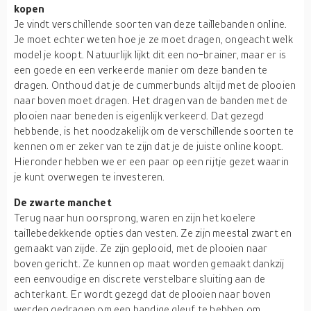
kopen
Je vindt verschillende soorten van deze taillebanden online.
Je moet echter weten hoe je ze moet dragen, ongeacht welk
model je koopt. Natuurlijk lijkt dit een no-brainer, maar er is
een goede en een verkeerde manier om deze banden te
dragen. Onthoud dat je de cummerbunds altijd met de plooien
naar boven moet dragen. Het dragen van de banden met de
plooien naar beneden is eigenlijk verkeerd. Dat gezegd
hebbende, is het noodzakelijk om de verschillende soorten te
kennen om er zeker van te zijn dat je de juiste online koopt.
Hieronder hebben we er een paar op een rijtje gezet waarin
je kunt overwegen te investeren.
De zwarte manchet
Terug naar hun oorsprong, waren en zijn het koelere
taillebedekkende opties dan vesten. Ze zijn meestal zwart en
gemaakt van zijde. Ze zijn geplooid, met de plooien naar
boven gericht. Ze kunnen op maat worden gemaakt dankzij
een eenvoudige en discrete verstelbare sluiting aan de
achterkant. Er wordt gezegd dat de plooien naar boven
werden gedragen om een handige gleuf te hebben om