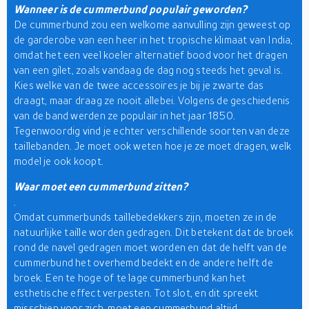
Wanneer is de cummerbund populair geworden?
De cummerbund zou een welkome aanvulling zijn geweest op
de garderobe van een heer in het tropische klimaat van India,
omdat het een veel koeler alternatief bood voor het dragen
van een gilet, zoals vandaag de dag nog steeds het geval is.
Kies welke van de twee accessoires je bij je zwarte das
draagt, maar draag ze nooit allebei. Volgens de geschiedenis
van de band werden ze populair in het jaar 1850.
Tegenwoordig vind je echter verschillende soorten van deze
taillebanden. Je moet ook weten hoe je ze moet dragen, welk
model je ook koopt.
Waar moet een cummerbund zitten?
.
Omdat cummerbunds taillebedekkers zijn, moeten ze in de
natuurlijke taille worden gedragen. Dit betekent dat de broek
rond de navel gedragen moet worden en dat de helft van de
cummerbund het overhemd bedekt en de andere helft de
broek. Een te hoge of te lage cummerbund kan het
esthetische effect verpesten. Tot slot, en dit spreekt
misschien voor zich, moet een cummerbund altijd