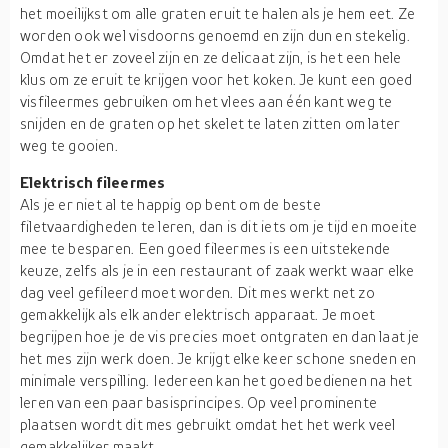
het moeilijkst om alle graten eruit te halen als je hem eet. Ze
worden ook wel visdoorns genoemd en zijn dun en stekelig.
Omdat het er zoveel zijn en ze delicaat zijn, is het een hele
klus om ze eruit te krijgen voor het koken. Je kunt een goed
visfileermes gebruiken om het vlees aan één kant weg te
snijden en de graten op het skelet te laten zitten om later
weg te gooien.
Elektrisch fileermes
Als je er niet al te happig op bent om de beste
filetvaardigheden te leren, dan is dit iets om je tijd en moeite
mee te besparen. Een goed fileermes is een uitstekende
keuze, zelfs als je in een restaurant of zaak werkt waar elke
dag veel gefileerd moet worden. Dit mes werkt net zo
gemakkelijk als elk ander elektrisch apparaat. Je moet
begrijpen hoe je de vis precies moet ontgraten en dan laat je
het mes zijn werk doen. Je krijgt elke keer schone sneden en
minimale verspilling. Iedereen kan het goed bedienen na het
leren van een paar basisprincipes. Op veel prominente
plaatsen wordt dit mes gebruikt omdat het het werk veel
gemakkelijker maakt.