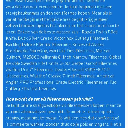
Vismessen worden steeds populairder nu mensen de
voordelen ervan leren kennen. Je kunt beginnen met een
stevig keukenmes en dan een filetmes kopen. Maar als je
vanaf het begin met het juiste mes begint, krijg je meer
zelfvertrouwen tijdens het fileren, en het is ook beter om te
leren. Enkele van de beste messen zijn - Rapala Fish'n Fillet
Knife, Buck Silver Creek, Victorinox Cutlery Fileermes,
Berkley Deluxe Electric Fileermes, Knives of Alaska
Steelheader SureGrip, Marttiini Fins Fileermes, Mercer
Culinary M23860 Millennia 8-Inch Narrow Fileermes, Global
Flexible Swedish Fillet Knife G-30, Gerber Gator Fileermes,
Zwilling Pro 7″ Fileermes, Dexter-Russell S131F-6PCP
Uitbeenmes, Wusthof Classic 7-Inch Fileermes, American
Angler PRO Professional Grade Electric Fileermes en Tuo
Cutlery 7 Inch Uitbeenmes.
Hoe wordt de set vis fileermessen gebruikt?
Je kunt online snel goedkope vis fileermessen kopen, maar ze
zijn niet allemaal even geschikt. Je moet je richten op iets
stevigs, maar niet te zwaar. Je wilt een mes dat comfortabel
is om mee te werken, zonder druk op je pols en vingers. Het is