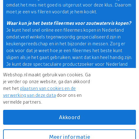
omdat het mes niet goed is uitgerust voor deze klus. Daarom
moet je een vis fileren voordat je hem kookt.
Waar kun je het beste fileermes voor zoutwatervis kopen?
Je kunt heel snel online een fileermes kopen in Nederland
omdat veel winkels tegenwoordig gespecialiseerd zijn in
keukengereedschap en in het bijzonder in messen. Zorg er
ook voor dat je weet hoe je een fileermes het beste kunt
slijpen als je het gaat gebruiken, want dat kan heel handig zijn.
Je kunt deze spectaculaire productzoeker voor Nederland
bekijken om het gemakkelijker te maken. Met zo veel
Webshop.nl maakt gebruik van cookies. Ga
geweldige producten en merken is het eenvoudig om het
je verder op onze website, ga dan akkoord
beste fileermes voor je keuken te vinden.
met het
plaatsen van cookies en de
verwerking van deze data
door ons en
Merken zoals ZWILLING J.A HENCKELS, Ikea, Rapala,
vermelde partners.
Tescoma, Victorinox, Cutipol, Miyabi, Tramontina, Fiskars,
Paderno, Bergner, Bubba Blade, Dacodget, Mercer,
Dalstrong, Kershaw en nog veel meer zijn trendy.
Akkoord
Meer informatie