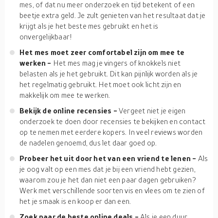
mes, of dat nu meer onderzoek en tijd betekent of een
beetje extra geld. Je zult genieten van het resultaat dat je
krijgt als je het beste mes gebruikt en het is
onvergelijkbaar!
Het mes moet zeer comfortabel zijn om mee te
werken -
Het mes mag je vingers of knokkels niet
belasten als je het gebruikt. Dit kan pijnlijk worden als je
het regelmatig gebruikt. Het moet ook licht zijn en
makkelijk om mee te werken.
Bekijk de online recensies -
Vergeet niet je eigen
onderzoek te doen door recensies te bekijken en contact
op te nemen met eerdere kopers. In veel reviews worden
de nadelen genoemd, dus let daar goed op.
Probeer het uit door het van een vriend te lenen -
Als
je oog valt op een mes dat je bij een vriend hebt gezien,
waarom zou je het dan niet een paar dagen gebruiken?
Werk met verschillende soorten vis en vlees om te zien of
het je smaak is en koop er dan een.
Zoek naar de beste online deals -
Als je een duur