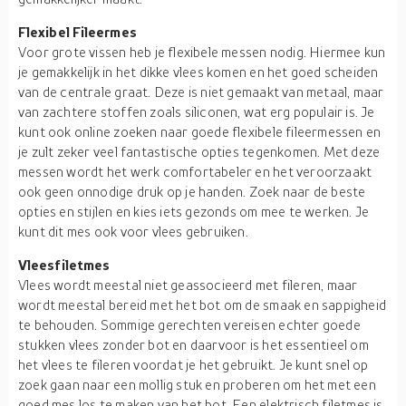
Flexibel Fileermes
Voor grote vissen heb je flexibele messen nodig. Hiermee kun
je gemakkelijk in het dikke vlees komen en het goed scheiden
van de centrale graat. Deze is niet gemaakt van metaal, maar
van zachtere stoffen zoals siliconen, wat erg populair is. Je
kunt ook online zoeken naar goede flexibele fileermessen en
je zult zeker veel fantastische opties tegenkomen. Met deze
messen wordt het werk comfortabeler en het veroorzaakt
ook geen onnodige druk op je handen. Zoek naar de beste
opties en stijlen en kies iets gezonds om mee te werken. Je
kunt dit mes ook voor vlees gebruiken.
Vleesfiletmes
Vlees wordt meestal niet geassocieerd met fileren, maar
wordt meestal bereid met het bot om de smaak en sappigheid
te behouden. Sommige gerechten vereisen echter goede
stukken vlees zonder bot en daarvoor is het essentieel om
het vlees te fileren voordat je het gebruikt. Je kunt snel op
zoek gaan naar een mollig stuk en proberen om het met een
goed mes los te maken van het bot. Een elektrisch filetmes is