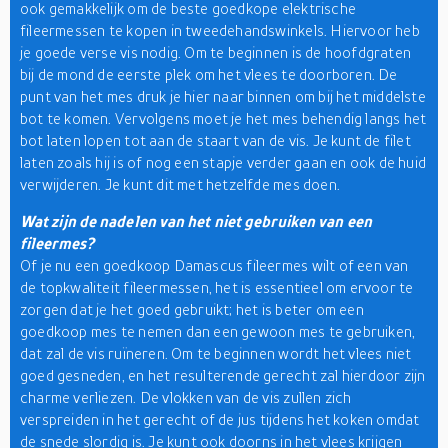
ook gemakkelijk om de beste goedkope elektrische
fileermessen te kopen in tweedehandswinkels. Hiervoor heb
je goede verse vis nodig. Om te beginnen is de hoofdgraten
bij de mond de eerste plek om het vlees te doorboren. De
punt van het mes druk je hier naar binnen om bij het middelste
bot te komen. Vervolgens moet je het mes behendig langs het
bot laten lopen tot aan de staart van de vis. Je kunt de filet
laten zoals hij is of nog een stapje verder gaan en ook de huid
verwijderen. Je kunt dit met hetzelfde mes doen.
Wat zijn de nadelen van het niet gebruiken van een
fileermes?
Of je nu een goedkoop Damascus fileermes wilt of een van
de topkwaliteit fileermessen, het is essentieel om ervoor te
zorgen dat je het goed gebruikt; het is beter om een
goedkoop mes te nemen dan een gewoon mes te gebruiken,
dat zal de vis ruïneren. Om te beginnen wordt het vlees niet
goed gesneden, en het resulterende gerecht zal hierdoor zijn
charme verliezen. De vlokken van de vis zullen zich
verspreiden in het gerecht of de jus tijdens het koken omdat
de snede slordig is. Je kunt ook doorns in het vlees krijgen