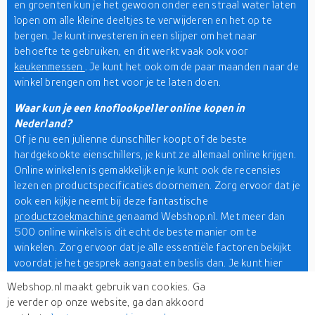
en groenten kun je het gewoon onder een straal water laten
lopen om alle kleine deeltjes te verwijderen en het op te
bergen. Je kunt investeren in een slijper om het naar
behoefte te gebruiken, en dit werkt vaak ook voor
keukenmessen
. Je kunt het ook om de paar maanden naar de
winkel brengen om het voor je te laten doen.
Waar kun je een knoflookpeller online kopen in
Nederland?
Of je nu een julienne dunschiller koopt of de beste
hardgekookte eienschillers, je kunt ze allemaal online krijgen.
Online winkelen is gemakkelijk en je kunt ook de recensies
lezen en productspecificaties doornemen. Zorg ervoor dat je
ook een kijkje neemt bij deze fantastische
productzoekmachine
genaamd Webshop.nl. Met meer dan
500 online winkels is dit echt de beste manier om te
winkelen. Zorg ervoor dat je alle essentiële factoren bekijkt
voordat je het gesprek aangaat en beslis dan. Je kunt hier
ook andere
huis en wonen
producten vinden.
Webshop.nl maakt gebruik van cookies. Ga
je verder op onze website, ga dan akkoord
Je kunt ook groenteschillers kopen. De beste