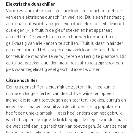
Elektrische dunschiller
Voor restaurantkeukens en thuiskoks bespaart het gebruik
van een elektrische dunschiller veel tijd. Dit is een handmatig
apparaat dat wordt aangedreven door elektriciteit. Je moet
dus eigenlijk je fruit in de gleuf steken en het apparaat
aanzetten. De twee bladen doen hun werk door het fruit
gelijkmatig van alle kanten te schillen. Fruit is klaar in minder
dan een minuut. Het is supergemakkelijk om de te schillen
korrels in de machine te verwijderen en terug te plaatsen. Dit
apparaat is zeker duurder, maar het zal handig zijn voor een
plek waar regelmatig veel geschild moet worden.
Citroenschiller
Een citroenschiller is eigenlijk de zester. Hiermee kun je
dunne en lange slierten van de schil verwijderen op een
manier die je kunt toevoegen aan taarten, koekjes, curry's en
meer. De smaakvolle schil van de citroen is erg populair en
heeft een unieke smaak. Het is heel anders dan het gebruik
van het sap en een goede kok begrijpt de diepte van de smaak
die wat schil aan je gerechten kan toevoegen. Je kunt ze naar
behoefte gebruiken, maar als je een ander apparaat gebruikt,