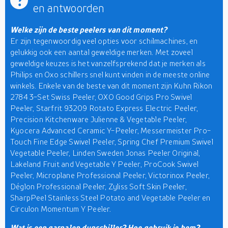
en antwoorden
Welke zijn de beste peelers van dit moment?
Er zijn tegenwoordig veel opties voor schilmachines, en
gelukkig ook een aantal geweldige merken. Met zoveel
geweldige keuzes is het vanzelfsprekend dat je merken als
Philips en Oxo schillers snel kunt vinden in de meeste online
winkels. Enkele van de beste van dit moment zijn Kuhn Rikon
2784 3-Set Swiss Peeler, OXO Good Grips Pro Swivel
Peeler, Starfrit 93209 Rotato Express Electric Peeler,
Precision Kitchenware Julienne & Vegetable Peeler,
Kyocera Advanced Ceramic Y-Peeler, Messermeister Pro-
Touch Fine Edge Swivel Peeler, Spring Chef Premium Swivel
Vegetable Peeler, Linden Sweden Jonas Peeler Original,
Lakeland Fruit and Vegetable Y Peeler, ProCook Swivel
Peeler, Microplane Professional Peeler, Victorinox Peeler,
Déglon Professional Peeler, Zyliss Soft Skin Peeler,
SharpPeel Stainless Steel Potato and Vegetable Peeler en
Circulon Momentum Y Peeler.
Wat is een garnalen dunschiller? Hoe gebruik je hem?