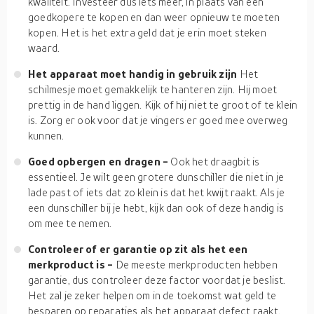
kwaliteit. Investeer dus iets meer, in plaats van een
goedkopere te kopen en dan weer opnieuw te moeten
kopen. Het is het extra geld dat je erin moet steken
waard.
Het apparaat moet handig in gebruik zijn
Het
schilmesje moet gemakkelijk te hanteren zijn. Hij moet
prettig in de hand liggen. Kijk of hij niet te groot of te klein
is. Zorg er ook voor dat je vingers er goed mee overweg
kunnen.
Goed opbergen en dragen -
Ook het draagbit is
essentieel. Je wilt geen grotere dunschiller die niet in je
lade past of iets dat zo klein is dat het kwijt raakt. Als je
een dunschiller bij je hebt, kijk dan ook of deze handig is
om mee te nemen.
Controleer of er garantie op zit als het een
merkproduct is -
De meeste merkproducten hebben
garantie, dus controleer deze factor voordat je beslist.
Het zal je zeker helpen om in de toekomst wat geld te
besparen op reparaties als het apparaat defect raakt.