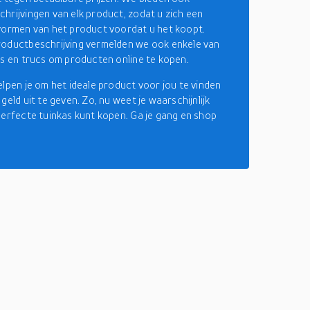
hrijvingen van elk product, zodat u zich een
vormen van het product voordat u het koopt.
oductbeschrijving vermelden we ook enkele van
ps en trucs om producten online te kopen.
elpen je om het ideale product voor jou te vinden
geld uit te geven. Zo, nu weet je waarschijnlijk
perfecte tuinkas kunt kopen. Ga je gang en shop