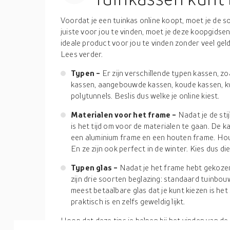
Voordat je een tuinkas online koopt, moet je de s
juiste voor jou te vinden, moet je deze koopgidsen
ideale product voor jou te vinden zonder veel geld
Lees verder.
Typen -
Er zijn verschillende typen kassen, z
kassen, aangebouwde kassen, koude kassen, k
polytunnels. Beslis dus welke je online kiest.
Materialen voor het frame -
Nadat je de sti
is het tijd om voor de materialen te gaan. De 
een aluminium frame en een houten frame. Hou
En ze zijn ook perfect in de winter. Kies dus 
Typen glas -
Nadat je het frame hebt gekozen, 
zijn drie soorten beglazing: standaard tuinbo
meest betaalbare glas dat je kunt kiezen is he
praktisch is en zelfs geweldig lijkt.
Hoop dat deze tips je helpen bij het vinden van de