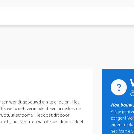
anten wordt gebouwd om te groeien. Het
Hoe bouw j
nlijk wel weet, vermindert een broeikas de
Als je je a
ructuur stroomt. Het doet dit door
zorgen! Vol
 bij het verlaten van de kas door middel
eigen tuinka
het frame v