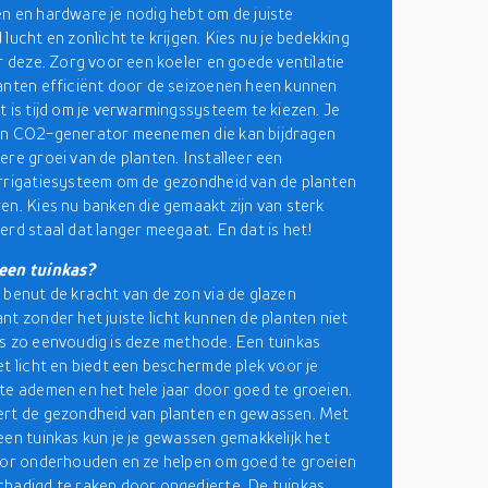
n en hardware je nodig hebt om de juiste
lucht en zonlicht te krijgen. Kies nu je bedekking
er deze. Zorg voor een koeler en goede ventilatie
anten efficiënt door de seizoenen heen kunnen
t is tijd om je verwarmingssysteem te kiezen. Je
en CO2-generator meenemen die kan bijdragen
ere groei van de planten. Installeer een
rrigatiesysteem om de gezondheid van de planten
en. Kies nu banken die gemaakt zijn van sterk
erd staal dat langer meegaat. En dat is het!
een tuinkas?
 benut de kracht van de zon via de glazen
nt zonder het juiste licht kunnen de planten niet
s zo eenvoudig is deze methode. Een tuinkas
et licht en biedt een beschermde plek voor je
te ademen en het hele jaar door goed te groeien.
ert de gezondheid van planten en gewassen. Met
een tuinkas kun je je gewassen gemakkelijk het
oor onderhouden en ze helpen om goed te groeien
hadigd te raken door ongedierte. De tuinkas