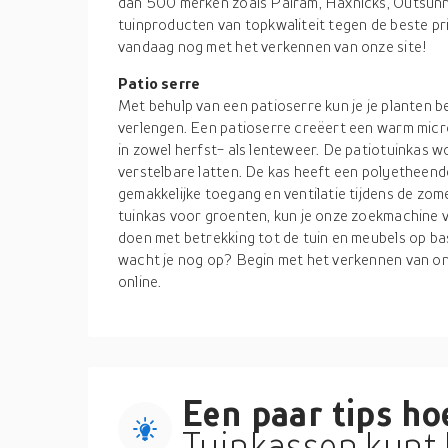
dan 500 merken zoals Palram, Haxnicks, Outsunny
tuinproducten van topkwaliteit tegen de beste pr
vandaag nog met het verkennen van onze site!
Patio serre
Met behulp van een patioserre kun je je planten 
verlengen. Een patioserre creëert een warm micr
in zowel herfst- als lenteweer. De patiotuinkas w
verstelbare latten. De kas heeft een polyetheend
gemakkelijke toegang en ventilatie tijdens de zom
tuinkas voor groenten, kun je onze zoekmachine v
doen met betrekking tot de tuin en meubels op bas
wacht je nog op? Begin met het verkennen van o
online.
Een paar tips hoe
Tuinkassen kunt 