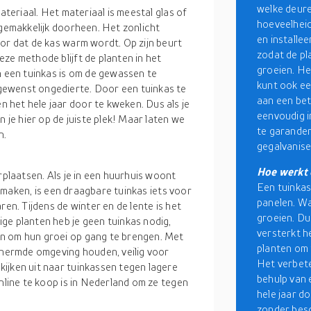
welke deure
teriaal. Het materiaal is meestal glas of
hoeveelheid 
 gemakkelijk doorheen. Het zonlicht
en installe
or dat de kas warm wordt. Op zijn beurt
zodat de pl
ze methode blijft de planten in het
groeien. He
een tuinkas is om de gewassen te
kunt ook e
gewenst ongedierte. Door een tuinkas te
aan een bet
het hele jaar door te kweken. Dus als je
eenvoudig i
n je hier op de juiste plek! Maar laten we
te garander
n.
gegalvanise
Hoe werkt 
rplaatsen. Als je in een huurhuis woont
Een tuinkas
te maken, is een draagbare tuinkas iets voor
panelen. Wa
ren. Tijdens de winter en de lente is het
groeien. Du
ge planten heb je geen tuinkas nodig,
versterkt h
n om hun groei op gang te brengen. Met
planten om 
schermde omgeving houden, veilig voor
Het verbet
ijken uit naar tuinkassen tegen lagere
behulp van 
online te koop is in Nederland om ze tegen
hele jaar d
zonder besc