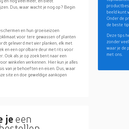
 en nog veel meer, en biedt
productbesc
ijzen. Dus, waar wacht je nog op? Begin
beeld kunt 
Onder de pr
de beste ti
beschermen en hun groeiseizoen
Deze tips h
oklimaat voor tere gewassen of planten
zonder veel 
ordt geleverd met vier planken, elk met
waar je de 
ek en een oprolbare deur met rits voor
met ons.
er. Ook als je op zoek bent naar een
oor winkelen verkennen. Hier kun je alles
is van je behoeften en eisen. Dus, waar
nze site en doe geweldige aankopen
 je
een
bestellen