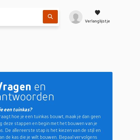
Verlanglijstje
Vragen
en
antwoorden
e een tuinkas?
fvraagt hoe je een tuinkas bouwt, maak je dan geen
g deze stappen en begin met het bouwen van je
s. De allereerste stap is het kiezen van de stijl en
an de kas die je wilt bouwen. Bepaal vervolgens