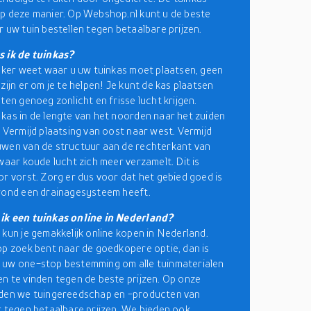
p deze manier. Op Webshop.nl kunt u de beste
r uw tuin bestellen tegen betaalbare prijzen.
s ik de tuinkas?
zeker weet waar u uw tuinkas moet plaatsen, geen
zijn er om je te helpen! Je kunt de kas plaatsen
ten genoeg zonlicht en frisse lucht krijgen.
kas in de lengte van het noorden naar het zuiden
. Vermijd plaatsing van oost naar west. Vermijd
wen van de structuur aan de rechterkant van
 waar koude lucht zich meer verzamelt. Dit is
or vorst. Zorg er dus voor dat het gebied goed is
rond een drainagesysteem heeft.
ik een tuinkas online in Nederland?
 kun je gemakkelijk online kopen in Nederland.
op zoek bent naar de goedkopere optie, dan is
 uw one-stop bestemming om alle tuinmaterialen
n te vinden tegen de beste prijzen. Op onze
eden we tuingereedschap en -producten van
t tegen betaalbare prijzen. We bieden ook