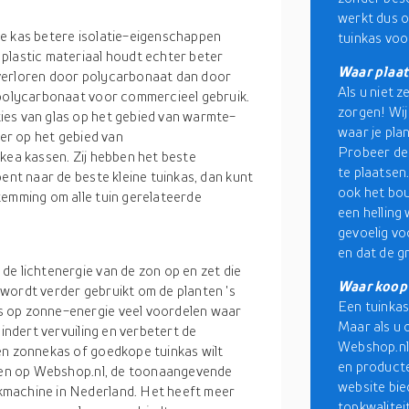
werkt dus o
de kas betere isolatie-eigenschappen
tuinkas voo
plastic materiaal houdt echter beter
Waar plaat
 verloren door polycarbonaat dan door
Als u niet 
 polycarbonaat voor commercieel gebruik.
zorgen! Wij 
ies van glas op het gebied van warmte-
waar je plan
eer op het gebied van
Probeer de 
kea kassen. Zij hebben het beste
te plaatsen
ent naar de beste kleine tuinkas, dan kunt
ook het bou
temming om alle tuin gerelateerde
een helling
gevoelig vo
en dat de g
de lichtenergie van de zon op en zet die
Waar koop 
wordt verder gebruikt om de planten 's
Een tuinkas
s op zonne-energie veel voordelen waar
Maar als u 
mindert vervuiling en verbetert de
Webshop.nl
en zonnekas of goedkope tuinkas wilt
en producte
ellen op Webshop.nl, de toonaangevende
website bi
kmachine in Nederland. Het heeft meer
topkwalitei