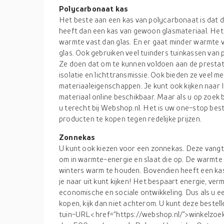
Polycarbonaat kas
Het beste aan een kas van polycarbonaat is dat 
heeft dan een kas van gewoon glasmateriaal. Het 
warmte vast dan glas. En er gaat minder warmte
glas. Ook gebruiken veel tuinders tuinkassen van
Ze doen dat om te kunnen voldoen aan de prestat
isolatie en lichttransmissie. Ook bieden ze veel m
materiaaleigenschappen. Je kunt ook kijken naar I
materiaal online beschikbaar. Maar als u op zoek b
u terecht bij Webshop.nl. Het is uw one-stop bes
producten te kopen tegen redelijke prijzen.
Zonnekas
U kunt ook kiezen voor een zonnekas. Deze vangt 
om in warmte-energie en slaat die op. De warmte 
winters warm te houden. Bovendien heeft een ka
je naar uit kunt kijken! Het bespaart energie, ver
economische en sociale ontwikkeling. Dus als u e
kopen, kijk dan niet achterom. U kunt deze best
tuin-URL< href="https://webshop.nl/">winkelzoe