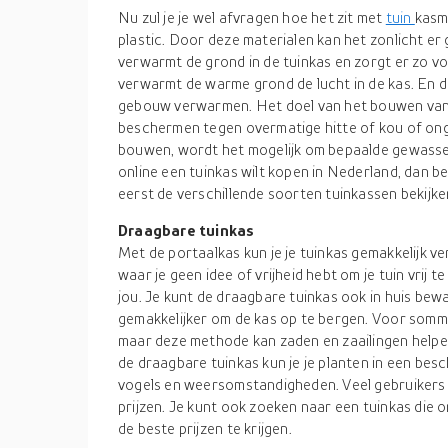
Nu zul je je wel afvragen hoe het zit met
tuin
kasma
plastic. Door deze materialen kan het zonlicht er
verwarmt de grond in de tuinkas en zorgt er zo vo
verwarmt de warme grond de lucht in de kas. En de
gebouw verwarmen. Het doel van het bouwen van 
beschermen tegen overmatige hitte of kou of on
bouwen, wordt het mogelijk om bepaalde gewassen 
online een tuinkas wilt kopen in Nederland, dan be
eerst de verschillende soorten tuinkassen bekijke
Draagbare tuinkas
Met de portaalkas kun je je tuinkas gemakkelijk ve
waar je geen idee of vrijheid hebt om je tuin vrij 
jou. Je kunt de draagbare tuinkas ook in huis bewa
gemakkelijker om de kas op te bergen. Voor sommi
maar deze methode kan zaden en zaailingen helpe
de draagbare tuinkas kun je je planten in een be
vogels en weersomstandigheden. Veel gebruikers k
prijzen. Je kunt ook zoeken naar een tuinkas die 
de beste prijzen te krijgen.