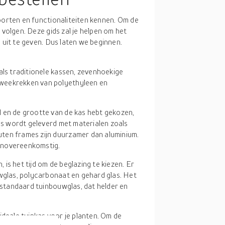
oorten en functionaliteiten kennen. Om de
 volgen. Deze gids zal je helpen om het
 uit te geven. Dus laten we beginnen.
oals traditionele kassen, zevenhoekige
weekrekken van polyethyleen en
jl en de grootte van de kas hebt gekozen,
kas wordt geleverd met materialen zoals
ten frames zijn duurzamer dan aluminium.
dienovereenkomstig.
is het tijd om de beglazing te kiezen. Er
uwglas, polycarbonaat en gehard glas. Het
t standaard tuinbouwglas, dat helder en
 ideale tuinkas voor je planten. Om de