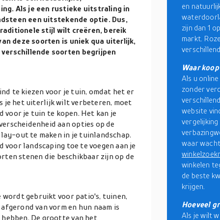
en natuurli
. Als je een rustieke uitstraling in
waterdoorla
indsteen een uitstekende optie. Dus,
zijn dan 1 o
raditionele stijl wilt creëren, bereik
markt. Roze
an deze soorten is uniek qua uiterlijk,
verschillend
verschillende soorten begrijpen
Waar koop 
Als u onlin
zonder verd
ind te kiezen voor je tuin, omdat het er
verschillen
s je het uiterlijk wilt verbeteren, moet
website vin
d voor je tuin te kopen. Het kan je
vergelijkin
verscheidenheid aan opties op de
verbazingwe
 lay-out te maken in je tuinlandschap.
waar wacht
d voor landscaping toe te voegen aan je
winkelzoek
oorten stenen die beschikbaar zijn op de
winkelen te
de beste kw
krijgen.
 wordt gebruikt voor patio's, tuinen,
Hoeveel gr
 afgerond van vorm en hun naam is
Als je wilt 
 hebben. De grootte van het