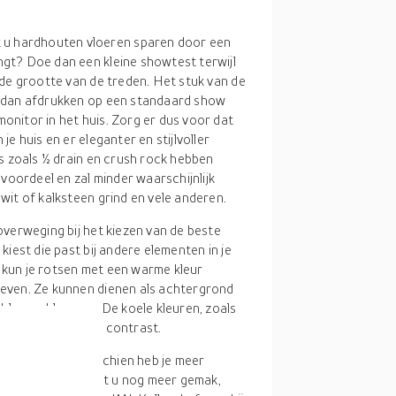
t u hardhouten vloeren sparen door een
ngt? Doe dan een kleine showtest terwijl
p de grootte van de treden. Het stuk van de
er dan afdrukken op een standaard show
monitor in het huis. Zorg er dus voor dat
je huis en er eleganter en stijlvoller
ots zoals ½ drain en crush rock hebben
voordeel en zal minder waarschijnlijk
 wit of kalksteen grind en vele anderen.
 overweging bij het kiezen van de beste
 kiest die past bij andere elementen in je
t kun je rotsen met een warme kleur
 geven. Ze kunnen dienen als achtergrond
blauwe bloemen. De koele kleuren, zoals
 opvallen door het contrast.
ind te kopen. Misschien heb je meer
oeite of gedoe. Wilt u nog meer gemak,