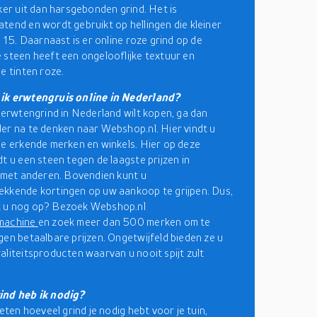
jker uit dan harsgebonden grind. Het is
tend en wordt gebruikt op hellingen die kleiner
p 15. Daarnaast is er online roze grind op de
 steen heeft een ongelooflijke textuur en
e tinten roze.
ik erwtengruis online in Nederland?
e erwtengrind in Nederland wilt kopen, ga dan
er na te denken naar Webshop.nl. Hier vindt u
de erkende merken en winkels. Hier op deze
dt u een steen tegen de laagste prijzen in
g met anderen. Bovendien kunt u
kkende kortingen op uw aankoop te grijpen. Dus,
 u nog op? Bezoek Webshop.nl
machine
en zoek meer dan 500 merken om te
gen betaalbare prijzen. Ongetwijfeld bieden ze u
aliteitsproducten waarvan u nooit spijt zult
ind heb ik nodig?
weten hoeveel grind je nodig hebt voor je tuin,