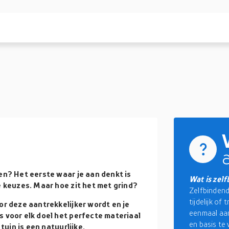
n? Het eerste waar je aan denkt is
Wat is zel
e keuzes. Maar hoe zit het met grind?
Zelfbindend
tijdelijk of
or deze aantrekkelijker wordt en je
eenmaal aan
s voor elk doel het perfecte materiaal
en basis te 
 tuin is een natuurlijke,