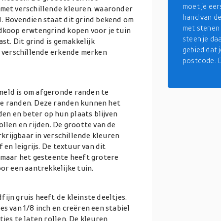
moet je eer
 met verschillende kleuren, waaronder
hand van de 
d. Bovendien staat dit grind bekend om
met stenen 
edkoop erwtengrind kopen voor je tuin
steen je da
st. Dit grind is gemakkelijk
gebied dat j
an verschillende erkende merken
postcode. D
meld is om afgeronde randen te
de randen. Deze randen kunnen het
en en beter op hun plaats blijven
ollen en rijden. De grootte van de
erkrijgbaar in verschillende kleuren
 en leigrijs. De textuur van dit
, maar het gesteente heeft grotere
or een aantrekkelijke tuin.
ijn gruis heeft de kleinste deeltjes.
es van 1/8 inch en creëren een stabiel
tjes te laten rollen. De kleuren