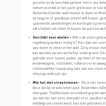
grootte en de beschikbaarheid. Het is dus bela
nemen voordat je het juiste grind voor je tuin k
Nederland zonder veel moeite te doen en Webs
de laagste of goedkope prijzen wilt kopen, ga
spannende aanbiedingen en kortingen op versc
zal u helpen om steen te kopen die past bij u
Geschikt voor wielen -
Wilt u de steen gebru
regelmatig verkeer nodig is? Kies dan een soort
vast komt te zitten in het wiel. Zorg ervoor da
kan worden op een verdichte ondergrond. Dit 
gebruikt voor tuinen, paden, opritten of terrass
kinderwagens, rolstoelen, rollators en kruiwag
rolvriendelijke toepassing, kies dan een steen 
teleurgesteld zult zijn.
Mix het met straatstenen -
Als je een steen
kleur die bij straatstenen past. Bovendien zull
overgaan. Padfijnsteen en ontleed graniet we
zijn dat het niet eens uitmaakt of er zandkorrels
middelgrote stenen kiest, kies dan gebroken st