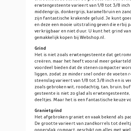
erwtengesteente varieert van 1/8 tot 3/8 inch
middengrijs, donkergrijs, karamelbruin en zan
zijn fantastische krakende geluid. Je kunt go
en deze een mooie uitstraling geven die erbij pa
verkrijgbaar en niet duur. U kunt het grind v
gemakkelijk kopen bij Webshop.nl.
Grind
Het is niet zoals erwtengesteente dat getrom
creëren, maar het heeft vooral meer gekartel
voordeel bieden dat de stenen compacter word
liggen, zodat ze minder snel onder de voeten r
steenslag varieert van 1/8 tot 3/8 inch en is v
zoals gebroken wit, roodachtig, tan, bruin, buff
gesteente is niet zo glad als erwtengesteente
deeltjes. Maar het is een fantastische keuze vo
Granietgrind
Het afgebroken graniet en vaak bekend als padf
De grootte varieert van zandkorrels tot deeltj
oppervlak, compact, geschikt om alles met wiel