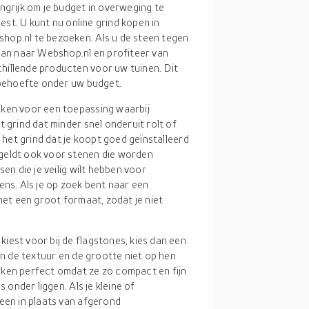
ngrijk om je budget in overweging te
iest. U kunt nu online grind kopen in
hop.nl te bezoeken. Als u de steen tegen
 dan naar Webshop.nl en profiteer van
hillende producten voor uw tuinen. Dit
w behoefte onder uw budget.
iken voor een toepassing waarbij
 grind dat minder snel onderuit rolt of
t het grind dat je koopt goed geïnstalleerd
geldt ook voor stenen die worden
en die je veilig wilt hebben voor
ens. Als je op zoek bent naar een
met een groot formaat, zodat je niet
 kiest voor bij de flagstones, kies dan een
en de textuur en de grootte niet op hen
rken perfect omdat ze zo compact en fijn
 onder liggen. Als je kleine of
een in plaats van afgerond