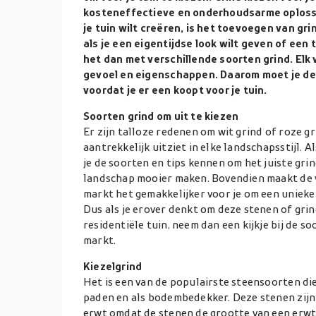
kosteneffectieve en onderhoudsarme oplossing
je tuin wilt creëren, is het toevoegen van gr
als je een eigentijdse look wilt geven of een t
het dan met verschillende soorten grind. Elk v
gevoel en eigenschappen. Daarom moet je de 
voordat je er een koopt voor je tuin.
Soorten grind om uit te kiezen
Er zijn talloze redenen om wit grind of roze gr
aantrekkelijk uitziet in elke landschapsstijl. Al
je de soorten en tips kennen om het juiste grin
landschap mooier maken. Bovendien maakt de 
markt het gemakkelijker voor je om een unieke
Dus als je erover denkt om deze stenen of grin
residentiële tuin, neem dan een kijkje bij de s
markt.
Kiezelgrind
Het is een van de populairste steensoorten die
paden en als bodembedekker. Deze stenen zijn
erwt omdat de stenen de grootte van een erwt