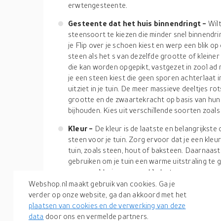
erwtengesteente.
Gesteente dat het huis binnendringt -
Wil
steensoort te kiezen die minder snel binnendri
je Flip over je schoen kiest en werp een blik o
steen als het s van dezelfde grootte of klein
die kan worden opgepikt, vastgezet in zool ad 
je een steen kiest die geen sporen achterlaat in 
uitziet in je tuin. De meer massieve deeltjes r
grootte en de zwaartekracht op basis van hun 
bijhouden. Kies uit verschillende soorten zoals
Kleur -
De kleur is de laatste en belangrijkste
steen voor je tuin. Zorg ervoor dat je een kleur
tuin, zoals steen, hout of baksteen. Daarnaas
gebruiken om je tuin een warme uitstraling te
voor weelderig groen gebladerte en paarse en 
die van gemalen leisteen, laten bleke bloesems
Webshop.nl maakt gebruik van cookies. Ga je
verder op onze website, ga dan akkoord met het
Zo, nu ken je de tips en trucs om goedkoop tuingr
plaatsen van cookies en de verwerking van deze
duidelijke ideeën om de beste te kiezen zonder m
data
door ons en vermelde partners.