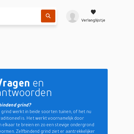
Verlanglijstje
Vragen
en
antwoorden
fbindend grind?
 grind werkt in beide soorten tuinen, of het nu
 traditioneel is. Het werkt voornamelijk door
 elkaar te breien en zo een stevige ondergrond
vormen. Zelfbindend grind ziet er aantrekkelijker