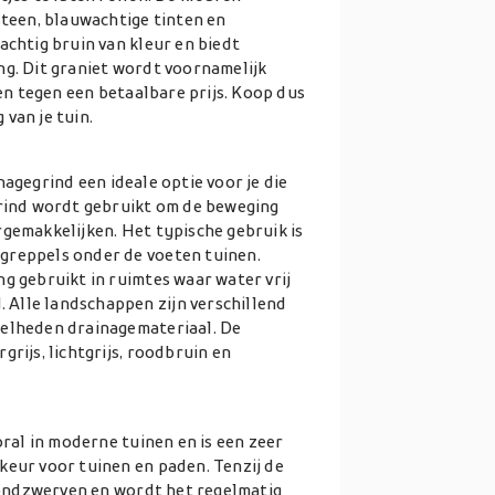
steen, blauwachtige tinten en
achtig bruin van kleur en biedt
ng. Dit graniet wordt voornamelijk
ien tegen een betaalbare prijs. Koop dus
van je tuin.
ainagegrind een ideale optie voor je die
grind wordt gebruikt om de beweging
rgemakkelijken. Het typische gebruik is
greppels onder de voeten tuinen.
g gebruikt in ruimtes waar water vrij
Alle landschappen zijn verschillend
eelheden drainagemateriaal. De
rijs, lichtgrijs, roodbruin en
oral in moderne tuinen en is een zeer
keur voor tuinen en paden. Tenzij de
 rondzwerven en wordt het regelmatig