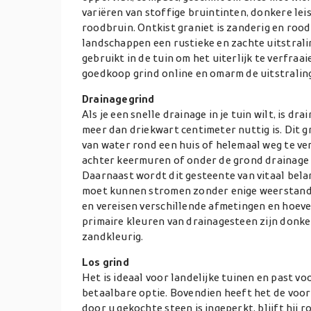
variëren van stoffige bruintinten, donkere lei
roodbruin. Ontkist graniet is zanderig en rood
landschappen een rustieke en zachte uitstrali
gebruikt in de tuin om het uiterlijk te verfraa
goedkoop grind online en omarm de uitstraling 
Drainagegrind
Als je een snelle drainage in je tuin wilt, is dr
meer dan driekwart centimeter nuttig is. Dit 
van water rond een huis of helemaal weg te ve
achter keermuren of onder de grond drainage 
Daarnaast wordt dit gesteente van vitaal belan
moet kunnen stromen zonder enige weerstand. 
en vereisen verschillende afmetingen en hoev
primaire kleuren van drainagesteen zijn donkerg
zandkleurig.
Los grind
Het is ideaal voor landelijke tuinen en past vo
betaalbare optie. Bovendien heeft het de voor
door u gekochte steen is ingeperkt, blijft hij