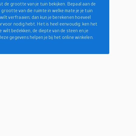
st de grootte van je tuin bekijken. Bepaal aan de
grootte van die ruimte in welke mate je je tuin
wilt verfraaien; dan kun je berekenen hoeveel
arvoor nodig hebt. Het is heel eenvoudig: ken het
e wilt bedekken, de diepte van de steen en je
eze gegevens helpen je bij het online winkelen.