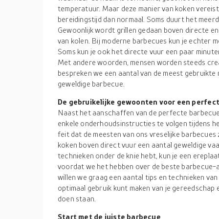
temperatuur. Maar deze manier van koken vereist
bereidingstijd dan normaal. Soms duurt het meerd
Gewoonlijk wordt grillen gedaan boven directe en 
van kolen. Bij moderne barbecues kun je echter 
Soms kun je ook het directe vuur een paar minute
Met andere woorden, mensen worden steeds crea
bespreken we een aantal van de meest gebruikte 
geweldige barbecue.
De gebruikelijke gewoonten voor een perfec
Naast het aanschaffen van de perfecte barbecuea
enkele onderhoudsinstructies te volgen tijdens het 
feit dat de meesten van ons vreselijke barbecues z
koken boven direct vuur een aantal geweldige vaa
technieken onder de knie hebt, kun je een ereplaa
voordat we het hebben over de beste barbecue-
willen we graag een aantal tips en technieken van
optimaal gebruik kunt maken van je gereedschap e
doen staan.
Start met de juiste barbecue