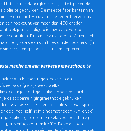
. Het is dus belangrijk om het juiste type en de
iteit olie te gebruiken. De meeste fabrikanten van
 pinda- en canola-olie aan. De reden hiervoor is
iën een rookpunt van meer dan 450 graden
kunt ook plantaardige olie, avocado-olie of
lie gebruiken. En om de klus goed te klaren, heb
hap nodig zoals een spuitfles om de roosters fijn
te smeren, een grillborstel en een papieren
beste manier om een barbecue mee schoon te
maken van barbecuegereedschap en -
 is eenvoudig als je weet welke
middelen je moet gebruiken. Voor een milde
un je de stoomreinigingsmethode gebruiken,
 ook de vaatwasser en een normale vaatwasspons
oor doe-het-zelf-reinigingsmethoden kun je veel
it je keuken gebruiken. Enkele voorbeelden zijn
spray, zuiveringszout en koffie. Deze eetbare
hebben ook schone reinigende eigenschappen als