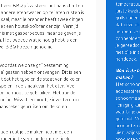
temperatuur
 of een BBQ pizzasteen, het aanschaffen
juiste kwal
n andere etenswaren op te laten rusten is
grills raden
basaal, maar je brander heeft twee dingen
dat deze ol
het een houtskoolbrander zijn. Vermijd
hebben. Je 
 mis met gasbarbecues, maar ze geven je
zonnebloemo
. Het tweede wat je nodig hebt is een
je gereedsc
ok wel BBQ hoezen genoemd.
met olie in 
handdoek.
 voordat we onze grillbestemming
Wat is de 
 al gasten hebben ontvangen. Dit is een
maken?
 dat het type en de staat van de kolen
Het schoon
pelen in de smaak van het eten. Veel
accessoires
ompenhout te gebruiken. Het aan de
schoonmaak
anning. Misschien moet je investeren in
reiniging k
aansteker gebruiken om de kolen
waarbij je
gebruikt. V
producten u
ouden dat je te maken hebt met een
uien, azijn
nder je te verbranden, moet je de
producten 