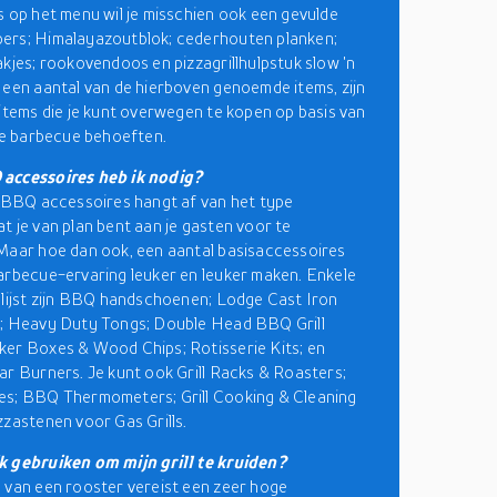
s op het menu wil je misschien ook een gevulde
ers; Himalayazoutblok; cederhouten planken;
akjes; rookovendoos en pizzagrillhulpstuk slow 'n
 een aantal van de hierboven genoemde items, zijn
 items die je kunt overwegen te kopen op basis van
ele barbecue behoeften.
accessoires heb ik nodig?
t BBQ accessoires hangt af van het type
t je van plan bent aan je gasten voor te
Maar hoe dan ook, een aantal basisaccessoires
arbecue-ervaring leuker en leuker maken. Enkele
 lijst zijn BBQ handschoenen; Lodge Cast Iron
l; Heavy Duty Tongs; Double Head BBQ Grill
er Boxes & Wood Chips; Rotisserie Kits; en
ar Burners. Je kunt ook Grill Racks & Roasters;
es; BBQ Thermometers; Grill Cooking & Cleaning
zzastenen voor Gas Grills.
k gebruiken om mijn grill te kruiden?
 van een rooster vereist een zeer hoge