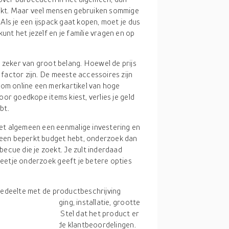
kt. Maar veel mensen gebruiken sommige
. Als je een ijspack gaat kopen, moet je dus
unt het jezelf en je familie vragen en op
 zeker van groot belang. Hoewel de prijs
e factor zijn. De meeste accessoires zijn
 om online een merkartikel van hoge
voor goedkope items kiest, verlies je geld
bt.
et algemeen een eenmalige investering en
e een beperkt budget hebt, onderzoek dan
ecue die je zoekt. Je zult inderdaad
 beetje onderzoek geeft je betere opties
 gedeelte met de productbeschrijving
om de basisverzorging, installatie, grootte
ikel te begrijpen. Stel dat het product er
r het gedeelte met de klantbeoordelingen.