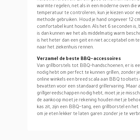
warmte regelen, net als in een moderne oven die 
temperatuur te controleren, kun je kiezen voor 
methode gebruiken. Houd je hand ongeveer 12 cm bo
comfortabel kunt houden. Als het 6 seconden is, b
is dan kunnen we het als middelmatig warm besch
is het heter dan een geit en niet acceptabel om te
naar het ziekenhuis rennen.
Verzamel de beste BBQ-accessoires
Van grillborstels tot BBQ-handschoenen, er is een
nodig hebt om perfect te kunnen grillen, zonder je 
online winkels een breed scala aan BBQ toolsets d
bevatten voor een standaard grillervaring. Maar a
grillgereedschappen nodig hebt, moet je je missch
de aankoop moet je rekening houden met je behoef
kas zit, zijn een BBQ-tang, een grillborstel en h
om je eten lekker te laten garen zonder je te verb