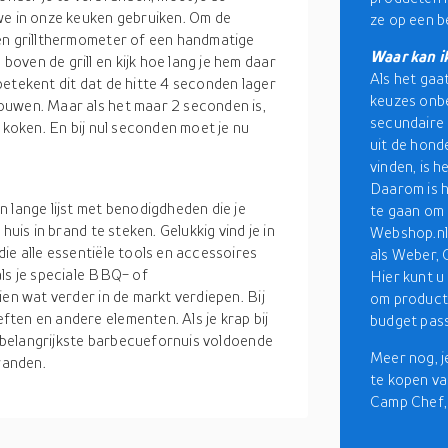
we in onze keuken gebruiken. Om de
ze op een 
een grillthermometer of een handmatige
Waar kan i
ven de grill en kijk hoe lang je hem daar
Als het gaa
etekent dit dat de hitte 4 seconden lager
keuzes onbep
ouwen. Maar als het maar 2 seconden is,
secundaire 
 koken. En bij nul seconden moet je nu
uit de hond
vinden, is h
Daarom is h
 lange lijst met benodigdheden die je
te gaan om 
huis in brand te steken. Gelukkig vind je in
Webshop.nl 
ie alle essentiële tools en accessoires
als Weber, 
ls je speciale BBQ- of
Hier kunt u
ien wat verder in de markt verdiepen. Bij
om producte
ten en andere elementen. Als je krap bij
budget pas
et belangrijkste barbecuefornuis voldoende
Meer nog, 
randen.
te kopen va
Camp Chef,