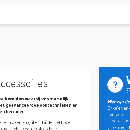
ccessoires
e bereiden waarbij voornamelijk
Wat zijn de
 Met geavanceerde kooktechnieken en
Enkele van d
len bereiden.
perfecter e
injector; h
en, roken en grillen. Bij de methode
groentegril
n met behulp van rook op lage