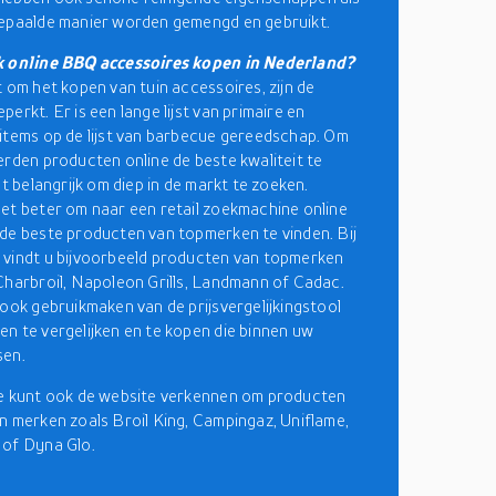
bepaalde manier worden gemengd en gebruikt.
k online BBQ accessoires kopen in Nederland?
t om het kopen van tuin accessoires, zijn de
erkt. Er is een lange lijst van primaire en
items op de lijst van barbecue gereedschap. Om
erden producten online de beste kwaliteit te
et belangrijk om diep in de markt te zoeken.
et beter om naar een retail zoekmachine online
de beste producten van topmerken te vinden. Bij
vindt u bijvoorbeeld producten van topmerken
Charbroil, Napoleon Grills, Landmann of Cadac.
 ook gebruikmaken van de prijsvergelijkingstool
n te vergelijken en te kopen die binnen uw
sen.
je kunt ook de website verkennen om producten
n merken zoals Broil King, Campingaz, Uniflame,
 of Dyna Glo.