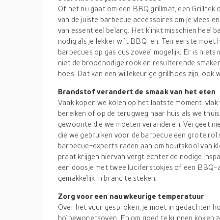
Of het nu gaat om een BBQ grillmat, een Grillrek
van de juiste barbecue accessoires om je vlees e
van essentieel belang. Het klinkt misschien heel 
nodig als je lekker wilt BBQ-en. Ten eerste moet 
barbecues op gas dus zoveel mogelijk. Er is niets
niet de broodnodige rook en resulterende smaken
hoes. Dat kan een willekeurige grillhoes zijn, o
Brandstof verandert de smaak van het eten
Vaak kopen we kolen op het laatste moment, vlak
bereiken of op de terugweg naar huis als we thuis
gewoonte die we moeten veranderen. Vergeet niet
die we gebruiken voor de barbecue een grote rol s
barbecue-experts raden aan om houtskool van kl
praat krijgen hiervan vergt echter de nodige insp
een doosje met twee luciferstokjes of een BBQ-
gemakkelijk in brand te steken.
Zorg voor een nauwkeurige temperatuur
Over het vuur gesproken, je moet in gedachten h
holbewonersoven. En om goed te kunnen koken zo