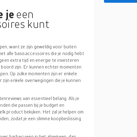
 je
een
oires kunt
pen, want ze zijn geweldig voor buiten
t alle basisaccessoires die je nodig hebt
geen extra tijd en energie te investeren
n boord zijn. Er kunnen echter momenten
open. Op zulke momenten zijn er enkele
r zijn enkele overwegingen die je kunnen
ntenreviews van essentieel belang. Als je
nden die passen bij je budget en
lk product bekijken. Het zal je helpen om
nden, zodat je een slimme koopbeslissing
over barbecueën in het algemeen, dan