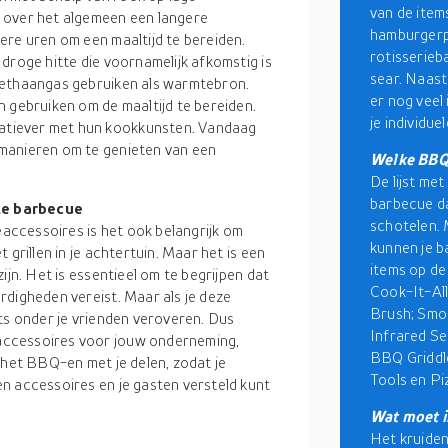
van de item
 over het algemeen een langere
hamburgerp
ere uren om een maaltijd te bereiden.
rotisserieb
droge hitte die voornamelijk afkomstig is
sear. Naast
methaangas gebruiken als warmtebron.
er nog veel
n gebruiken om de maaltijd te bereiden.
je individu
tiever met hun kookkunsten. Vandaag
manieren om te genieten van een
Welke BBQ 
De lijst me
barbecue da
te barbecue
schotelen. 
ccessoires is het ook belangrijk om
kunnen je b
grillen in je achtertuin. Maar het is een
items op de
ijn. Het is essentieel om te begrijpen dat
Cook-It-Al
rdigheden vereist. Maar als je deze
Brush; Smok
ts onder je vrienden veroveren. Dus
Infrared Se
accessoires voor jouw onderneming,
BBQ Griddl
 het BBQ-en met je delen, zodat je
Tools en Pi
n accessoires en je gasten versteld kunt
Wat moet i
Het kruiden