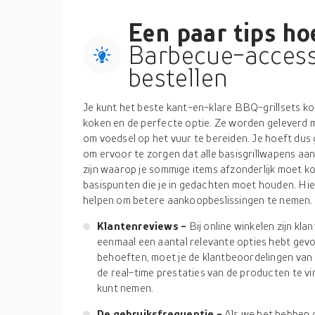
Een paar tips hoe
Barbecue-access
bestellen
Je kunt het beste kant-en-klare BBQ-grillsets ko
koken en de perfecte optie. Ze worden geleverd me
om voedsel op het vuur te bereiden. Je hoeft dus 
om ervoor te zorgen dat alle basisgrillwapens aa
zijn waarop je sommige items afzonderlijk moet k
basispunten die je in gedachten moet houden. Hie
helpen om betere aankoopbeslissingen te nemen.
Klantenreviews -
Bij online winkelen zijn kla
eenmaal een aantal relevante opties hebt gevo
behoeften, moet je de klantbeoordelingen van e
de real-time prestaties van de producten te vi
kunt nemen.
De gebruiksfrequentie -
Als we het hebben 