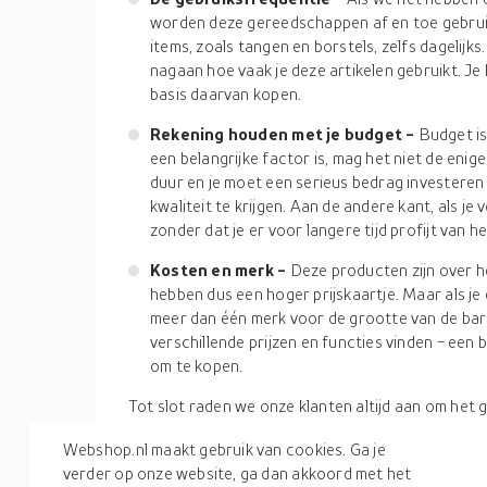
worden deze gereedschappen af en toe gebrui
items, zoals tangen en borstels, zelfs dagelijks
nagaan hoe vaak je deze artikelen gebruikt. Je k
basis daarvan kopen.
Rekening houden met je budget -
Budget is
een belangrijke factor is, mag het niet de enig
duur en je moet een serieus bedrag investeren
kwaliteit te krijgen. Aan de andere kant, als je 
zonder dat je er voor langere tijd profijt van he
Kosten en merk -
Deze producten zijn over h
hebben dus een hoger prijskaartje. Maar als j
meer dan één merk voor de grootte van de barb
verschillende prijzen en functies vinden - een
om te kopen.
Tot slot raden we onze klanten altijd aan om het
zorgvuldig te lezen. Dit gedeelte helpt de kopers 
Webshop.nl maakt gebruik van cookies. Ga je
en materiaalspecificatie van het geselecteerde art
verder op onze website, ga dan akkoord met het
in alle opzichten bevredigend uitziet, ga dan naa