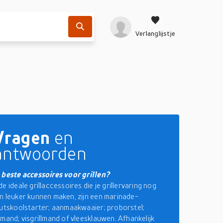
Verlanglijstje
Vragen
en
antwoorden
 beste accessoires voor grillen?
e ideale grillaccessoires die je grillervaring nog
n leuker kunnen maken, zijn een marinade-
outskoolstarter; aanmaakwaaier; proborstel;
lmand; visgrillmand of vleesklauwen. Afhankelijk