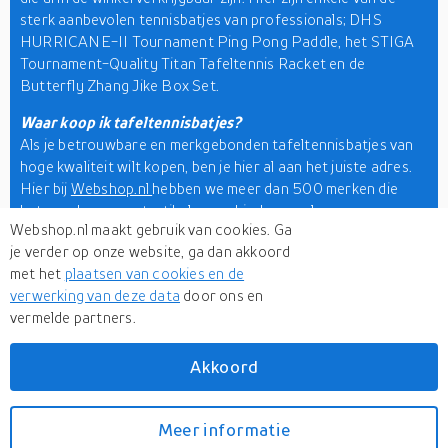
sterk aanbevolen tennisbatjes van professionals; DHS
HURRICANE-II Tournament Ping Pong Paddle, het STIGA
Tournament-Quality Titan Tafeltennis Racket en de
Butterfly Zhang Jike Box Set.
Waar koop ik tafeltennisbatjes?
Als je betrouwbare en merkgebonden tafeltennisbatjes van
hoge kwaliteit wilt kopen, ben je hier al aan het juiste adres.
Hier bij
Webshop.nl
hebben we meer dan 500 merken die
betrouwbare sportartikelen aanbieden, zoals
Webshop.nl maakt gebruik van cookies. Ga
tafeltennisbatjes, netten, ballen en nog veel meer. Enkele
je verder op onze website, ga dan akkoord
merken om te noemen zijn; Stiga, Palio, Killerspin, Yasaka
met het
plaatsen van cookies en de
Mark, Joola, Butterfly, Andro, Tibhar, en Evolution. Hier kun
verwerking van deze data
door ons en
je onze prijsvergelijker gebruiken om met één klik toegang te
vermelde partners.
krijgen tot budgetvriendelijke producten. Om te ontdekken
wat we nog meer voor je hebben, bezoek onze
sports en
outdoor
sectie en krijg de wereldwijde markt op je palmtop.
Akkoord
Meer informatie