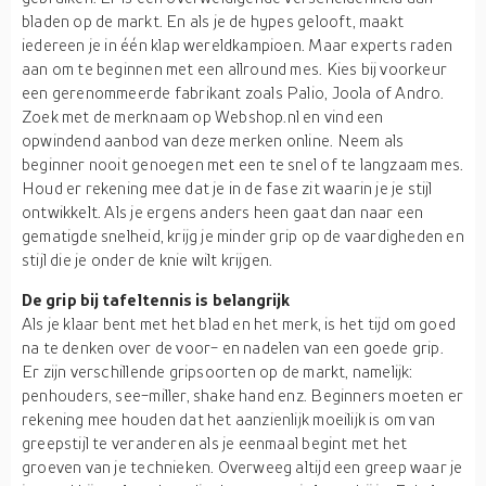
bladen op de markt. En als je de hypes gelooft, maakt
iedereen je in één klap wereldkampioen. Maar experts raden
aan om te beginnen met een allround mes. Kies bij voorkeur
een gerenommeerde fabrikant zoals Palio, Joola of Andro.
Zoek met de merknaam op Webshop.nl en vind een
opwindend aanbod van deze merken online. Neem als
beginner nooit genoegen met een te snel of te langzaam mes.
Houd er rekening mee dat je in de fase zit waarin je je stijl
ontwikkelt. Als je ergens anders heen gaat dan naar een
gematigde snelheid, krijg je minder grip op de vaardigheden en
stijl die je onder de knie wilt krijgen.
De grip bij tafeltennis is belangrijk
Als je klaar bent met het blad en het merk, is het tijd om goed
na te denken over de voor- en nadelen van een goede grip.
Er zijn verschillende gripsoorten op de markt, namelijk:
penhouders, see-miller, shake hand enz. Beginners moeten er
rekening mee houden dat het aanzienlijk moeilijk is om van
greepstijl te veranderen als je eenmaal begint met het
groeven van je technieken. Overweeg altijd een greep waar je