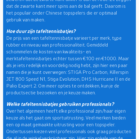
dat de zwarte kant meer spins aan de bal geeft. Daarom is
het populair onder Chinese topspelers die er optimaal
gebruik van maken.
Hoe duur zijn tafeltennisbatjes?
De prijs van een tafeltennisbatje varieert per merk, type
rubber en niveau van professionaliteit. Gemiddeld
schommelen de kosten van kwaliteits- en
merktafeltennisbatjes echter tussen €100 en €1000. Maar
als je iets redelijk en voordelig nodig hebt, zijn hier een paar
namen die je kunt overwegen: STIGA Pro Carbon, Killerspin
JET 800 Speed N1, Stiga Evolution, DHS Hurricane II en de
Palio Expert 2. Om meer opties te ontdekken, kun je de
productsectie bezoeken en je keuze maken.
Welke tafeltennisbatjes gebruiken professionals?
Over het algemeen heeft elke professional zijn/haar eigen
keuze als het gaat om sportuitrusting. Veel merken bieden
een op maat gemaakte uitrusting voor een topspeler.
Ondertussen kiezen veel professionals ook graag producten
die al in de winkel verkrijgbaar zijn. Hier zijn enkele van de