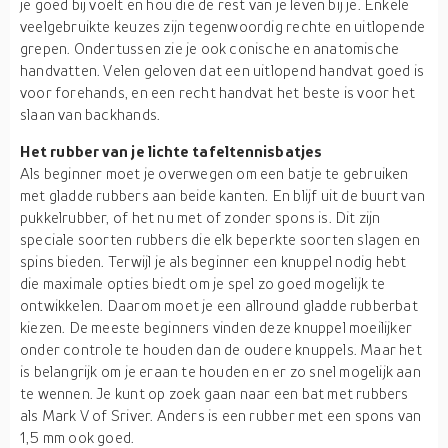
je goed bij voelt en hou die de rest van je leven bij je. Enkele
veelgebruikte keuzes zijn tegenwoordig rechte en uitlopende
grepen. Ondertussen zie je ook conische en anatomische
handvatten. Velen geloven dat een uitlopend handvat goed is
voor forehands, en een recht handvat het beste is voor het
slaan van backhands.
Het rubber van je lichte tafeltennisbatjes
Als beginner moet je overwegen om een batje te gebruiken
met gladde rubbers aan beide kanten. En blijf uit de buurt van
pukkelrubber, of het nu met of zonder spons is. Dit zijn
speciale soorten rubbers die elk beperkte soorten slagen en
spins bieden. Terwijl je als beginner een knuppel nodig hebt
die maximale opties biedt om je spel zo goed mogelijk te
ontwikkelen. Daarom moet je een allround gladde rubberbat
kiezen. De meeste beginners vinden deze knuppel moeilijker
onder controle te houden dan de oudere knuppels. Maar het
is belangrijk om je eraan te houden en er zo snel mogelijk aan
te wennen. Je kunt op zoek gaan naar een bat met rubbers
als Mark V of Sriver. Anders is een rubber met een spons van
1,5 mm ook goed.