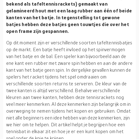
bekend als tafeltennisrackets) gemaakt van
gelamineerd hout met een laag rubber aan één of beide
kanten van het batje. In tegenstelling tot gewone
batjes hebben deze batjes geen touwtjes die over het
open frame zijn gespannen.
Op dit moment zijn er verschillende soorten tafeltennisbatjes
op de markt. Een batje heeft invloed op het spinvermogen
van het batje en de bal. Een speler kan bijvoorbeeld aan de
ene kant een rubber met zware spin hebben en aan de andere
kant van het batje geen spin. In dergelijke gevallen kunnen de
spelers het racket tijdens het spel omdraaien om
verschillende soorten returns te serveren. De kleur van de
twee kanten is altijd verschillend. Behalve verschillende
kleuren aan twee kanten, hebben deze tennisrackets nog
veel meer kenmerken. Al deze kenmerken zijn belangrijk om in
overweging te nemen tijdens het kopen en gebruiken. Omdat
niet alle beginners een idee hebben van deze kenmerken, zijn
we hier om te helpen. Dit artikel helpt je begrijpen hoe een
tennisbat in elkaar zit en hoe je er een kunt kopen om het
spel onder de knie te krijgen.