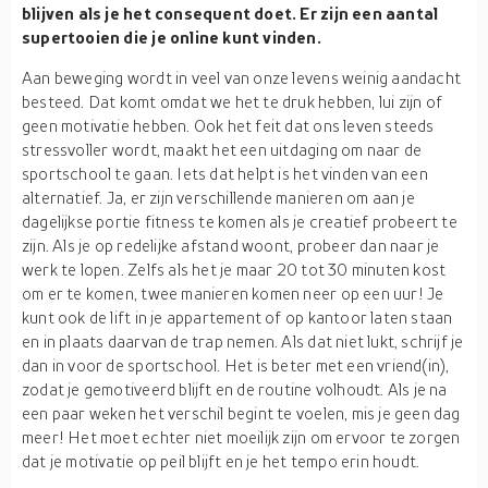
blijven als je het consequent doet. Er zijn een aantal
supertooien die je online kunt vinden.
Aan beweging wordt in veel van onze levens weinig aandacht
besteed. Dat komt omdat we het te druk hebben, lui zijn of
geen motivatie hebben. Ook het feit dat ons leven steeds
stressvoller wordt, maakt het een uitdaging om naar de
sportschool te gaan. Iets dat helpt is het vinden van een
alternatief. Ja, er zijn verschillende manieren om aan je
dagelijkse portie fitness te komen als je creatief probeert te
zijn. Als je op redelijke afstand woont, probeer dan naar je
werk te lopen. Zelfs als het je maar 20 tot 30 minuten kost
om er te komen, twee manieren komen neer op een uur! Je
kunt ook de lift in je appartement of op kantoor laten staan
en in plaats daarvan de trap nemen. Als dat niet lukt, schrijf je
dan in voor de sportschool. Het is beter met een vriend(in),
zodat je gemotiveerd blijft en de routine volhoudt. Als je na
een paar weken het verschil begint te voelen, mis je geen dag
meer! Het moet echter niet moeilijk zijn om ervoor te zorgen
dat je motivatie op peil blijft en je het tempo erin houdt.