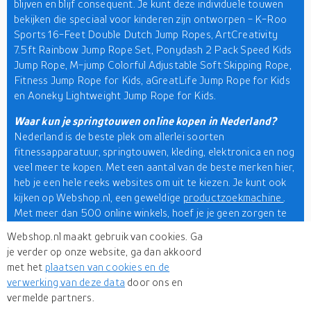
blijven en blijf consequent. Je kunt deze individuele touwen
bekijken die speciaal voor kinderen zijn ontworpen - K-Roo
Sports 16-Feet Double Dutch Jump Ropes, ArtCreativity
7.5ft Rainbow Jump Rope Set, Ponydash 2 Pack Speed Kids
Jump Rope, M-jump Colorful Adjustable Soft Skipping Rope,
Fitness Jump Rope for Kids, aGreatLife Jump Rope for Kids
en Aoneky Lightweight Jump Rope for Kids.
Waar kun je springtouwen online kopen in Nederland?
Nederland is de beste plek om allerlei soorten
fitnessapparatuur, springtouwen, kleding, elektronica en nog
veel meer te kopen. Met een aantal van de beste merken hier,
heb je een hele reeks websites om uit te kiezen. Je kunt ook
kijken op Webshop.nl, een geweldige
productzoekmachine
.
Met meer dan 500 online winkels, hoef je je geen zorgen te
maken dat je ergens anders een hogere prijs betaalt. Je kunt
Webshop.nl maakt gebruik van cookies. Ga
je zorgen over winkelen vergeten terwijl je hier winkelt.
je verder op onze website, ga dan akkoord
met het
plaatsen van cookies en de
U kunt beginnen met winkelen en genieten van een naadloze
verwerking van deze data
door ons en
rit met de ultieme mantra: verkennen, vergelijken en kopen.
vermelde partners.
Verken unieke producten, vergelijk merken en koop. Probeer