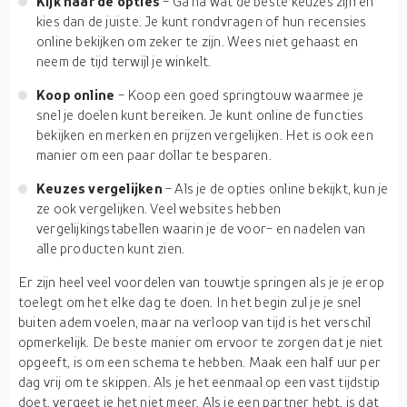
Kijk naar de opties
- Ga na wat de beste keuzes zijn en
kies dan de juiste. Je kunt rondvragen of hun recensies
online bekijken om zeker te zijn. Wees niet gehaast en
neem de tijd terwijl je winkelt.
Koop online
- Koop een goed springtouw waarmee je
snel je doelen kunt bereiken. Je kunt online de functies
bekijken en merken en prijzen vergelijken. Het is ook een
manier om een paar dollar te besparen.
Keuzes vergelijken
- Als je de opties online bekijkt, kun je
ze ook vergelijken. Veel websites hebben
vergelijkingstabellen waarin je de voor- en nadelen van
alle producten kunt zien.
Er zijn heel veel voordelen van touwtje springen als je je erop
toelegt om het elke dag te doen. In het begin zul je je snel
buiten adem voelen, maar na verloop van tijd is het verschil
opmerkelijk. De beste manier om ervoor te zorgen dat je niet
opgeeft, is om een schema te hebben. Maak een half uur per
dag vrij om te skippen. Als je het eenmaal op een vast tijdstip
doet, vergeet je het niet meer. Als je een partner hebt, is dat