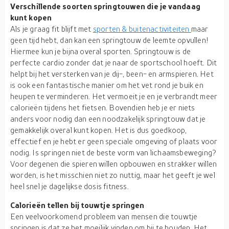
Verschillende soorten springtouwen die je vandaag
kunt kopen
Als je graag fit blijft met
sporten & buitenactiviteiten
maar
geen tijd hebt, dan kan een springtouw de leemte opvullen!
Hiermee kun je bijna overal sporten. Springtouw is de
perfecte cardio zonder dat je naar de sportschool hoeft. Dit
helpt bij het versterken van je dij-, been- en armspieren. Het
is ook een fantastische manier om het vet rond je buik en
heupen te verminderen. Het vermoeit je en je verbrandt meer
calorieën tijdens het fietsen. Bovendien heb je er niets
anders voor nodig dan een noodzakelijk springtouw dat je
gemakkelijk overal kunt kopen. Het is dus goedkoop,
effectief en je hebt er geen speciale omgeving of plaats voor
nodig. Is springen niet de beste vorm van lichaamsbeweging?
Voor degenen die spieren willen opbouwen en strakker willen
worden, is het misschien niet zo nuttig, maar het geeft je wel
heel snel je dagelijkse dosis fitness.
Calorieën tellen bij touwtje springen
Een veelvoorkomend probleem van mensen die touwtje
springen is dat ze het moeilijk vinden om bij te houden. Het