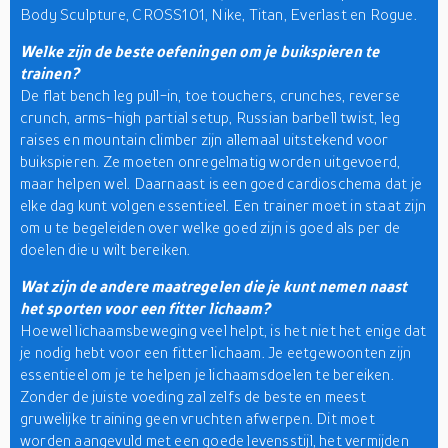
Body Sculpture, CROSS101, Nike, Titan, Everlast en Rogue.
Welke zijn de beste oefeningen om je buikspieren te
trainen?
De flat bench leg pull-in, toe touchers, crunches, reverse
crunch, arms-high partial setup, Russian barbell twist, leg
raises en mountain climber zijn allemaal uitstekend voor
buikspieren. Ze moeten onregelmatig worden uitgevoerd,
maar helpen wel. Daarnaast is een goed cardioschema dat je
elke dag kunt volgen essentieel. Een trainer moet in staat zijn
om u te begeleiden over welke goed zijn is goed als per de
doelen die u wilt bereiken.
Wat zijn de andere maatregelen die je kunt nemen naast
het sporten voor een fitter lichaam?
Hoewel lichaamsbeweging veel helpt, is het niet het enige dat
je nodig hebt voor een fitter lichaam. Je eetgewoonten zijn
essentieel om je te helpen je lichaamsdoelen te bereiken.
Zonder de juiste voeding zal zelfs de beste en meest
gruwelijke training geen vruchten afwerpen. Dit moet
worden aangevuld met een goede levensstijl, het vermijden