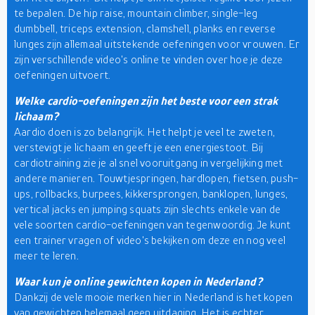
te bepalen. De hip raise, mountain climber, single-leg
dumbbell, triceps extension, clamshell, planks en reverse
lunges zijn allemaal uitstekende oefeningen voor vrouwen. Er
zijn verschillende video's online te vinden over hoe je deze
oefeningen uitvoert.
Welke cardio-oefeningen zijn het beste voor een strak
lichaam?
Aardio doen is zo belangrijk. Het helpt je veel te zweten,
verstevigt je lichaam en geeft je een energiestoot. Bij
cardiotraining zie je al snel vooruitgang in vergelijking met
andere manieren. Touwtjespringen, hardlopen, fietsen, push-
ups, rollbacks, burpees, kikkersprongen, banklopen, lunges,
vertical jacks en jumping squats zijn slechts enkele van de
vele soorten cardio-oefeningen van tegenwoordig. Je kunt
een trainer vragen of video's bekijken om deze en nog veel
meer te leren.
Waar kun je online gewichten kopen in Nederland?
Dankzij de vele mooie merken hier in Nederland is het kopen
van gewichten helemaal geen uitdaging. Het is echter