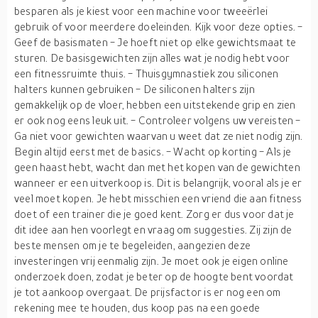
besparen als je kiest voor een machine voor tweeërlei
gebruik of voor meerdere doeleinden. Kijk voor deze opties. -
Geef de basismaten - Je hoeft niet op elke gewichtsmaat te
sturen. De basisgewichten zijn alles wat je nodig hebt voor
een fitnessruimte thuis. - Thuisgymnastiek zou siliconen
halters kunnen gebruiken - De siliconen halters zijn
gemakkelijk op de vloer, hebben een uitstekende grip en zien
er ook nog eens leuk uit. - Controleer volgens uw vereisten -
Ga niet voor gewichten waarvan u weet dat ze niet nodig zijn.
Begin altijd eerst met de basics. - Wacht op korting - Als je
geen haast hebt, wacht dan met het kopen van de gewichten
wanneer er een uitverkoop is. Dit is belangrijk, vooral als je er
veel moet kopen. Je hebt misschien een vriend die aan fitness
doet of een trainer die je goed kent. Zorg er dus voor dat je
dit idee aan hen voorlegt en vraag om suggesties. Zij zijn de
beste mensen om je te begeleiden, aangezien deze
investeringen vrij eenmalig zijn. Je moet ook je eigen online
onderzoek doen, zodat je beter op de hoogte bent voordat
je tot aankoop overgaat. De prijsfactor is er nog een om
rekening mee te houden, dus koop pas na een goede