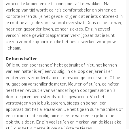
vooruit te komen en de training niet af te zwakken. Na
verloop van tijd wordt de reis comfortabeler en binnen de
kortste keren zul je het gevoel krijgen dat er iets ontbreekt in
je routine als je de sportschool overslaat. Dit is de beste weg
naar een gezonder leven, zonder ziektes. Er zijn zoveel
verschillende gewichtsapparaten verkrijgbaar dat je kunt
kiezen voor de apparaten die het beste werken voor jouw
lichaam.
De basis halter
Of je nu een sportschool hebt gebruikt of niet, het kennen
van een halter is vrij eenvoudig. In de loop der jaren is er
echter veel veranderd aan dit eenvoudige accessoire. Of het
nu gaat om verschillende maten, kleuren of stijlen, de halter
heeft een revolutie van veranderingen doorgemaakt en is
door de jaren heen steeds beter geworden. Van het
verstevigen van je buik, spieren, biceps en benen, één
apparaat dat het allemaal kan. Je hebt geen dure machines of
een ruime ruimte nodig om ermee te werken en je kunt het
ook thuis doen. Er zijn veel stijlen en merken van de klassieke
stijl, dus het is makkelijk om de juiste te kiezen.