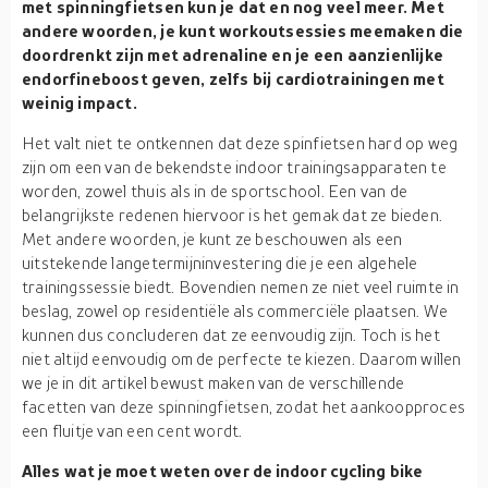
met spinningfietsen kun je dat en nog veel meer. Met
andere woorden, je kunt workoutsessies meemaken die
doordrenkt zijn met adrenaline en je een aanzienlijke
endorfineboost geven, zelfs bij cardiotrainingen met
weinig impact.
Het valt niet te ontkennen dat deze spinfietsen hard op weg
zijn om een van de bekendste indoor trainingsapparaten te
worden, zowel thuis als in de sportschool. Een van de
belangrijkste redenen hiervoor is het gemak dat ze bieden.
Met andere woorden, je kunt ze beschouwen als een
uitstekende langetermijninvestering die je een algehele
trainingssessie biedt. Bovendien nemen ze niet veel ruimte in
beslag, zowel op residentiële als commerciële plaatsen. We
kunnen dus concluderen dat ze eenvoudig zijn. Toch is het
niet altijd eenvoudig om de perfecte te kiezen. Daarom willen
we je in dit artikel bewust maken van de verschillende
facetten van deze spinningfietsen, zodat het aankoopproces
een fluitje van een cent wordt.
Alles wat je moet weten over de indoor cycling bike