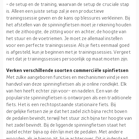
- de setup en de training, waarvan de setup de cruciale stap
is. Alleen een juiste setup zal je een productieve
trainingssessie geven en de kans op blessures verkleinen. Bij
het afstellen van de spinningfietsen moet je rekening houden
met de zithoogte, de zitting voor en achter, de hoogte van
het stuur en de voetriemen. Je moet ze allemaal instellen
voor een perfecte trainingssessie. Als je fiets eenmaal goed
is afgesteld, kun je beginnen met je trainingssessies. Vergeet
niet dat je trainingssessies persoonlijk op maat moeten zijn.
Verken verschillende soorten commerciële spinfietsen
Met zulke aangeboren functies en mechanismen vind je een
handvol van deze spinningfietsen als je online rondkijkt. Elk
van hen heeft echter zijn voor- en nadelen. Een van de
populairste spinningfietsen is ontworpen als een traditionele
fiets. Het is een rechtopstaande stationaire fiets. Bij
dergelijke fietsen zie je dat het zadel zich bijna recht boven
de pedalen bevindt, terwijl het stuur zich bijna ter hoogte van
het zadel bevindt. Bij de liggende spinningfietsen staat het
zadel echter bijna op één lijn met de pedalen. Met andere
woorden, als je hierop zit, lig je achterover. Dit is inderdaad