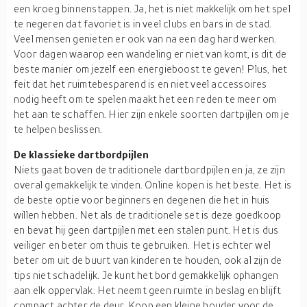
een kroeg binnenstappen. Ja, het is niet makkelijk om het spel
te negeren dat favoriet is in veel clubs en bars in de stad.
Veel mensen genieten er ook van na een dag hard werken.
Voor dagen waarop een wandeling er niet van komt, is dit de
beste manier om jezelf een energieboost te geven! Plus, het
feit dat het ruimtebesparend is en niet veel accessoires
nodig heeft om te spelen maakt het een reden te meer om
het aan te schaffen. Hier zijn enkele soorten dartpijlen om je
te helpen beslissen.
De klassieke dartbordpijlen
Niets gaat boven de traditionele dartbordpijlen en ja, ze zijn
overal gemakkelijk te vinden. Online kopen is het beste. Het is
de beste optie voor beginners en degenen die het in huis
willen hebben. Net als de traditionele set is deze goedkoop
en bevat hij geen dartpijlen met een stalen punt. Het is dus
veiliger en beter om thuis te gebruiken. Het is echter wel
beter om uit de buurt van kinderen te houden, ook al zijn de
tips niet schadelijk. Je kunt het bord gemakkelijk ophangen
aan elk oppervlak. Het neemt geen ruimte in beslag en blijft
compact achter de deur. Koop een kleine houder voor de