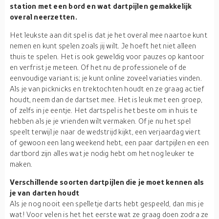
station met een bord en wat dartpijlen gemakkelijk
overal neerzetten.
Het leukste aan dit spel is dat je het overal mee naartoe kunt
nemen en kunt spelen zoals jij wilt. Je hoeft het niet alleen
thuis te spelen. Het is ook geweldig voor pauzes op kantoor
en verfrist je meteen. Of het nu de professionele of de
eenvoudige variant is; je kunt online zoveel variaties vinden.
Als je van picknicks en trektochten houdt en ze graag actief
houdt, neem dan de dartset mee. Het is leuk met een groep,
of zelfs in je eentje. Het dartspel is het beste om in huis te
hebben als je je vrienden wilt vermaken. Of je nu het spel
speelt terwijl je naar de wedstrijd kijkt, een verjaardag viert
of gewoon een lang weekend hebt, een paar dartpijlen en een
dartbord zijn alles wat je nodig hebt om het nog leuker te
maken.
Verschillende soorten dartpijlen die je moet kennen als
je van darten houdt
Als je nog nooit een spelletje darts hebt gespeeld, dan mis je
wat! Voor velen is het het eerste wat ze graag doen zodra ze