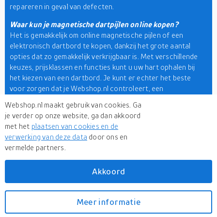
repareren in geval van defecten.
Waar kun je magnetische dartpijlen online kopen?
Het is gemakkelijk om online magnetische pijlen of een
elektronisch dartbord te kopen, dankzij het grote aantal
opties dat zo gemakkelijk verkrijgbaar is. Met verschillende
keuzes, prijsklassen en functies kunt u uw hart ophalen bij
het kiezen van een dartbord. Je kunt er echter het beste
voor zorgen dat je Webshop.nl controleert, een
productzoekmachine
. Met meer dan 500 online winkels is
Webshop.nl maakt gebruik van cookies. Ga
het heel eenvoudig om je zoekopdracht te beperken tot de
je verder op onze website, ga dan akkoord
beste dartborden.
met het
plaatsen van cookies en de
verwerking van deze data
door ons en
Harrows, Perfectdarts, Unicorn, Winmau, Red Dragon en
vermelde partners.
Pentathlon zijn enkele geweldige merken als het gaat om
dartpijlen online kopen. Zorg er ook voor dat je
Ali Express
,
een geweldige online winkel voor de beste prijzen en keuzes.
Akkoord
Meer informatie