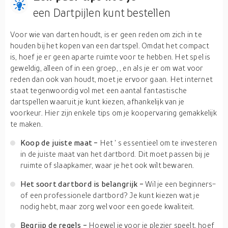
een Dartpijlen kunt bestellen
Voor wie van darten houdt, is er geen reden om zich in te
houden bij het kopen van een dartspel. Omdat het compact
is, hoef je er geen aparte ruimte voor te hebben. Het
spel is
geweldig, alleen of in een groep,
, en als je er om wat voor
reden dan ook van houdt, moet je ervoor gaan. Het internet
staat tegenwoordig vol met een aantal fantastische
dartspellen waaruit je kunt kiezen, afhankelijk van je
voorkeur. Hier zijn enkele tips om je koopervaring gemakkelijk
te maken.
Koop de juiste maat -
Het
'
s
essentieel
om te investeren
in de juiste maat van het
dartbord. Dit moet passen bij je
ruimte of slaapkamer, waar je het ook wilt bewaren.
Het soort dartbord is belangrijk -
Wil je een beginners-
of een professionele dartbord? Je kunt kiezen wat je
nodig hebt, maar zorg wel voor een goede kwaliteit.
Begrijp de regels -
Hoewel je voor je plezier speelt, hoef