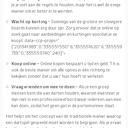
je je niet aan de regels te houden, maar het is wel de enige
manier om er beter in te worden.
Wacht op korting
-
Sommige van de grotere en stevigere
boards kunnen erg duur zijn. Zorg ervoor dat je online op
zoek gaat naar aanbiedingen en kortingen voordat je ze
koopt.
data-ccp-props="
{"201341983":0,"335551550":6,"335551620":6,"335559
739":0,"335559740":240}">
Koop online -
Online kopen bespaart u tijd en geld. T
h
is
ook de beste manier om alle opties in één
richting
te
bekijken zonder dat u uw
r
huis hoeft te verlaten.
Vraag vrienden om mee te doen -
Als je een groep
mensen bent die van darten houden, waarom investeer je
dan niet in een professioneel bord
waar
iedereen aan mee
kan doen,
zodat het geen gat in de portemonnee slaat.
Het helpt om het concept van de traditionele manier waarop
een dartspel gespeeld moet worden te begrijpen. Als je ervan