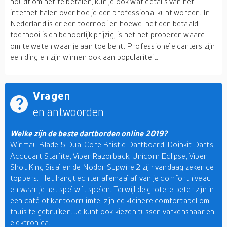
houdt om het te betalen, kun je ook wat details van het
internet halen over hoe je een professional kunt worden. In
Nederland is er een toernooi en hoewel het een betaald
toernooi is en behoorlijk prijzig, is het het proberen waard
om te weten waar je aan toe bent. Professionele darters
zijn
een ding en
zijn
winnen ook aan populariteit.
Vragen
en antwoorden
Welke zijn de beste dartborden online 2019?
Winmau Blade 5 Dual Core Bristle Dartboard, Doinkit Darts,
Accudart Starlite, Viper Razorback, Unicorn Eclipse, Viper
Shot King Sisal en de Nodor Supwire 2 zijn vandaag zeker de
toppers. Het hangt echter allemaal af van je comfortniveau
en waar je het spel wilt spelen. Terwijl de grotere beter zijn in
een café of kantoorruimte, zijn de kleinere comfortabel om
thuis te gebruiken. Je kunt ook kiezen tussen varkenshaar en
elektronica.