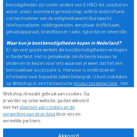
benodigdheden zijn onder andere een EHBO-kit, voedsel en
water, anker, essentieel gereedschap, volle brandstoftank,
contactnummer van de veiligheidswacht/kustwacht,
telefoonoplader, reddingsvesten, werpbaar drijflichaam,
geluidsapparaat, brandblusser, radio, nylon lijn en smeerolie.
Waar kun je bootbenodigdheden kopen in Nederland?
Er zijn veel goede winkels die bootbenodigdheden verkopen
in Nederland. Het is gemakkelijk om de beste keuzes te
vinden en te kiezen voor iets waarvan je weet dat het een
betrouwbaar accessoire is. Hiervoor is onderzoek en
informatie over bepaalde zaken belangrijk. U kunt ook kijken
op Webshop.nl, een fantastische
productzoekmachine
. Het
heeft meer dan 500+ online winkels en zal je de beste
Webshop.nl maakt gebruik van cookies. Ga
resultaten geven. Zorg ervoor dat je het type boot en
je verder op onze website, ga dan akkoord
andere benodigdheden controleert voordat je
met het
plaatsen van cookies en de
benodigdheden koopt.
verwerking van deze data
door ons en
vermelde partners.
Bedrijven als Yamaha, Volvo Penta, Teleflex, Suzuki, Tohatsu,
Beneteau, Honda, Seastar Solutions en Hangkai voeren de
boventoon bij
bootbenodigdheden
.
Akkoord