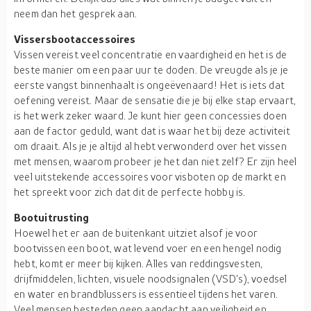
neem dan het gesprek aan.
Vissersbootaccessoires
Vissen vereist veel concentratie en vaardigheid en het is de
beste manier om een paar uur te doden. De vreugde als je je
eerste vangst binnenhaalt is ongeëvenaard! Het is iets dat
oefening vereist. Maar de sensatie die je bij elke stap ervaart,
is het werk zeker waard. Je kunt hier geen concessies doen
aan de factor geduld, want dat is waar het bij deze activiteit
om draait. Als je je altijd al hebt verwonderd over het vissen
met mensen, waarom probeer je het dan niet zelf? Er zijn heel
veel uitstekende accessoires voor visboten op de markt en
het spreekt voor zich dat dit de perfecte hobby is.
Bootuitrusting
Hoewel het er aan de buitenkant uitziet alsof je voor
bootvissen een boot, wat levend voer en een hengel nodig
hebt, komt er meer bij kijken. Alles van reddingsvesten,
drijfmiddelen, lichten, visuele noodsignalen (VSD's), voedsel
en water en brandblussers is essentieel tijdens het varen.
Veel mensen besteden geen aandacht aan veiligheid en