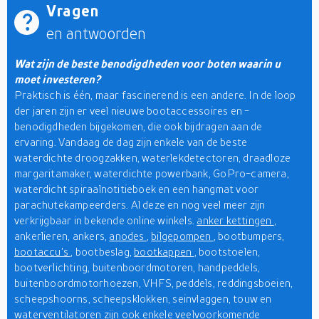
Vragen
en antwoorden
Wat zijn de beste benodigdheden voor boten waarin u
moet investeren?
Praktisch is één, maar fascinerend is een andere. In de loop
der jaren zijn er veel nieuwe bootaccessoires en -
benodigdheden bijgekomen, die ook bijdragen aan de
ervaring. Vandaag de dag zijn enkele van de beste
waterdichte droogzakken, waterlekdetectoren, draadloze
margaritamaker, waterdichte powerbank, GoPro-camera,
waterdicht spiraalnotitieboek en een hangmat voor
parachutekampeerders. Al deze en nog veel meer zijn
verkrijgbaar in bekende online winkels.
anker kettingen
,
ankerlieren, ankers,
anodes
,
bilgepompen
, bootbumpers,
bootaccu's
, bootbeslag,
bootkappen
, bootstoelen,
bootverlichting, buitenboordmotoren, handpeddels,
buitenboordmotorhoezen, VHFS, peddels, reddingsboeien,
scheepshoorns, scheepsklokken, seinvlaggen, touw en
waterventilatoren zijn ook enkele veelvoorkomende