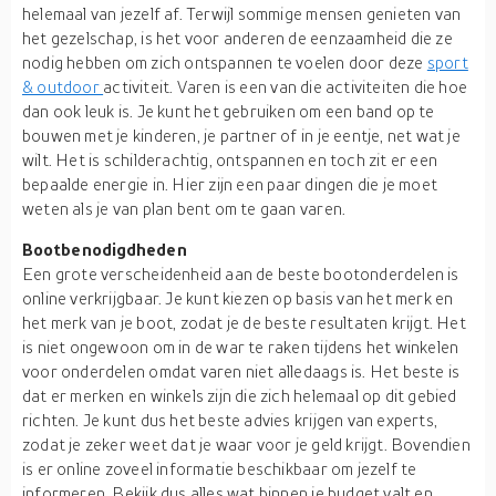
helemaal van jezelf af. Terwijl sommige mensen genieten van
het gezelschap, is het voor anderen de eenzaamheid die ze
nodig hebben om zich ontspannen te voelen door deze
sport
& outdoor
activiteit. Varen is een van die activiteiten die hoe
dan ook leuk is. Je kunt het gebruiken om een band op te
bouwen met je kinderen, je partner of in je eentje, net wat je
wilt. Het is schilderachtig, ontspannen en toch zit er een
bepaalde energie in. Hier zijn een paar dingen die je moet
weten als je van plan bent om te gaan varen.
Bootbenodigdheden
Een grote verscheidenheid aan de beste bootonderdelen is
online verkrijgbaar. Je kunt kiezen op basis van het merk en
het merk van je boot, zodat je de beste resultaten krijgt. Het
is niet ongewoon om in de war te raken tijdens het winkelen
voor onderdelen omdat varen niet alledaags is. Het beste is
dat er merken en winkels zijn die zich helemaal op dit gebied
richten. Je kunt dus het beste advies krijgen van experts,
zodat je zeker weet dat je waar voor je geld krijgt. Bovendien
is er online zoveel informatie beschikbaar om jezelf te
informeren. Bekijk dus alles wat binnen je budget valt en