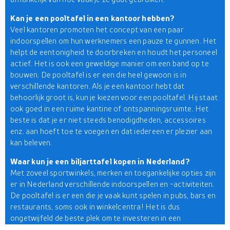
Kan je een pooltafel in een kantoor hebben?
Veel kantoren promoten het concept van een paar
indoorspellen om hun werknemers een pauze te gunnen. Het
helpt de eentonigheid te doorbreken en houdt het personeel
actief. Het is ook een geweldige manier om een band op te
bouwen. De pooltafel is er een die heel gewoon is in
verschillende kantoren. Als je een kantoor hebt dat
behoorlijk groot is, kun je kiezen voor een pooltafel. Hij staat
ook goed in een ruime kantine of ontspanningsruimte. Het
beste is dat je er niet steeds benodigdheden, accessoires
enz. aan hoeft toe te voegen en dat iedereen er plezier aan
kan beleven.
Waar kun je een biljarttafel kopen in Nederland?
Met zoveel sportwinkels, merken en toegankelijke opties zijn
er in Nederland verschillende indoorspellen en -activiteiten.
De pooltafel is er een die je vaak kunt spelen in pubs, bars en
restaurants, soms ook in winkelcentra! Het is dus
ongetwijfeld de beste plek om te investeren in een
biljarttafel. Om het je gemakkelijk te maken, ga je naar