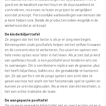
goed om de kwaliteit van het hout en de duurzaamheid te
controleren, recensies te lezen en prijzen te vergelijken
voordat je koopt. Persoonlijke aanbevelingen van mensen die
je kent helpen ook. Bekijk de producten indien mogelijk in de
winkel voordat je ze koopt.
De kinderbiljarttafel
Ze zeggen dat het het beste is als je er jong mee begint.
Binnenspelen zoals pooltafels helpen om het zelfvertrouwen
en de concentratie te verbeteren, focussen en openen een
hele reeks opties voor later in het leven. Als je ziet dat je kind
van spelletjes houdt, is een pooltafel voor kinderen iets om
te overwegen. Dit is een kleinere replica van de gewone, plus
het heeft biljartkeus, ballen enz. die gemakkelijk te hanteren
zijn. Ze zijn perfect om de jonge spelers een echt idee te
geven van hoe het voelt om het fenomenale spel te spelen en
kunnen ze uren bezighouden. Als je meer dan één kind hebt, is
het een echte traktatie als team.
De aangepaste pooltafel
De op maat gemaakte biljarttafel ziet er spectaculair uit en is