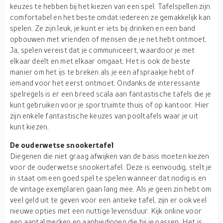
keuzes te hebben bij het kiezen van een spel. Tafelspellen zijn
comfortabel en het beste omdat iedereen ze gemakkelijk kan
spelen. Ze zijn leuk, je kunt er iets bij drinken en een band
opbouwen met vrienden of mensen die je net hebt ontmoet.
Ja, spelen vereist dat je communiceert, waardoor je met
elkaar deelt en met elkaar omgaat. Het is ook de beste
manier om het ijs te breken als je een afspraakje hebt of
iemand voor het eerst ontmoet. Ondanks de interessante
spelregels is er een breed scala aan fantastische tafels die je
kunt gebruiken voor je sportruimte thuis of op kantoor. Hier
zijn enkele fantastische keuzes van pooltafels waar je uit
kunt kiezen.
De ouderwetse snookertafel
Diegenen die niet graag afwijken van de basis moeten kiezen
voor de ouderwetse snookertafel. Deze is eenvoudig, stelt je
in staat om een goed spel te spelen wanneer dat nodig is en
de vintage exemplaren gaan lang mee. Als je geen zin hebt om
veel geld uit te geven voor een antieke tafel, zijn er ook veel
nieuwe opties met een nuttige levensduur. Kijk online voor
een aantal merken en aanbiedingen die bij je passen. Het is