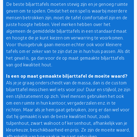
De beste biljarttafels moeten stevig zijn en je genoeg ruimte
geven om te spelen. Omdat het een spel is waarbij meerdere
mensen betrokken zijn, moet de tafel comfortabel zijn en de
juiste hoogte hebben. Veel merken hebben over het
algemeen de gemiddelde biljarttafels in een standaard maat
en hoogte die je kunt kiezen om verwarring te voorkomen.
Voor thuisgebruik gaan mensen echter ook voor kleinere
tafels om er zeker van te zijn dat ze in hun huis passen. Als dit
het geval is, ga dan voor de op maat gemaakte biljarttafels
van god kwaliteit hout.
Is een op maat gemaakte biljarttafel de moeite waard?
Als je je graag onderscheidt van de massa, dan is de custom
biljarttafel misschien wel iets voor jou! Duur en stijlvol, ze zijn
een stijlstatement op zich. Veel mensen gebruiken het ook
om een ruimte in hun kantoor, vergaderzalen enz. in te
richten. Maar als je hem gaat gebruiken, zorg er dan wel voor
dat hij gemaakt is van de beste kwaliteit hout, zoals
tulpenhout, zwart walnoot of kersenhout, afhankelijk van je
kleurkeuze, beschikbaarheid en prijs. Ze zijn de moeite waard,
afhankelijk van hoe vaak je ze gaat gebruiken.