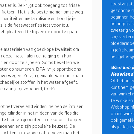
roestvrij st
at er is. Je krijgt ook toegang tot frisse
gezondheid
e fietsen. Het is de beste manier om je weg
beginnen ho
 immuniteit en metabolisme en houd je je
belangrijk i
 is de fietswaterfles iets voor jou.
zweterig vo
gehydrateerd te blijven en door te gaan.
spijsverteri
bloedarmoed
ere materialen van goedkope kwaliteit om
in je licha
n deze materialen de neiging om hun
het geheuge
er en door te sijpelen. Soms beseffen we
Waar kun j
 water consumeren. BPA-vrije sportbidons
Nederland
en overwegen. Ze zijn gemaakt van duurzaam
Of het nu ee
hadelijke stoffen in het water afgeeft.
kunt hem ge
hten aan je gezondheid, toch?
van winkel 
te winkelen 
f het vervelend vinden, helpen de infuser
Webshop.nl
e cilinder in het midden van de fles die
online wink
iete fruit en groenten in de kolom stoppen
ook gemakke
moenen enz. zijn populaire keuzes). De
als je de jui
 vruchten hun sappen af te geven aan het