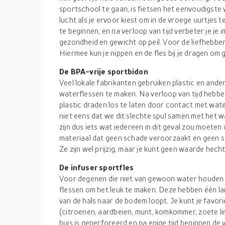
sportschool te gaan, is fietsen het eenvoudigste w
lucht als je ervoor kiest om in de vroege uurtjes t
te beginnen, en na verloop van tijd verbeter je je
gezondheid en gewicht op peil. Voor de liefhebbers
Hiermee kun je nippen en de fles bij je dragen om 
De BPA-vrije sportbidon
Veel lokale fabrikanten gebruiken plastic en and
waterflessen te maken. Na verloop van tijd hebbe
plastic draden los te laten door contact met wat
niet eens dat we dit slechte spul samen met het
zijn dus iets wat iedereen in dit geval zou moet
materiaal dat geen schade veroorzaakt en geen sc
Ze zijn wel prijzig, maar je kunt geen waarde hec
De infuser sportfles
Voor degenen die niet van gewoon water houden o
flessen om het leuk te maken. Deze hebben één lang
van de hals naar de bodem loopt. Je kunt je favor
(citroenen, aardbeien, munt, komkommer, zoete li
buis is geperforeerd en na enige tijd beginnen de