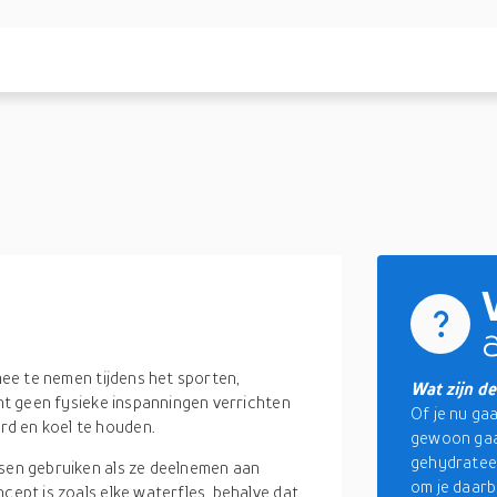
ee te nemen tijdens het sporten,
Wat zijn d
unt geen fysieke inspanningen verrichten
Of je nu ga
rd en koel te houden.
gewoon gaat
gehydrateer
nsen gebruiken als ze deelnemen aan
om je daarb
cept is zoals elke waterfles, behalve dat