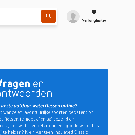
Verlanglijstje
Vragen
en
antwoorden
e beste outdoor waterflessen online?
at wandelen, avontuurlijke sporten beoefent of
 fietsen, je moet allemaal gezond en
d zijn en wat is er beter dan een goede waterfles
ij te helpen? Klein Kanteen Insulated Classic