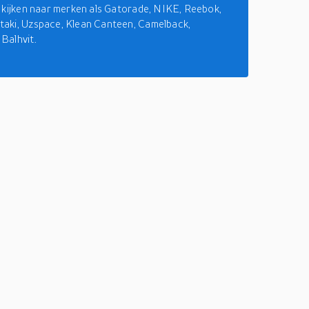
 kijken naar merken als Gatorade, NIKE, Reebok,
aki, Uzspace, Klean Canteen, Camelback,
Balhvit.