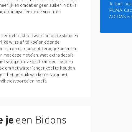
Je kunt ook
rlijk en omdat er geen suiker in zit, is
PUMA, Cact
ag door bijvullen en de vruchten
ADIDAS en 
aren gebruikt om water in op te slaan. Er
ijke wijze af te koelen door de
n zijn op dit concept teruggekomen en
n met deze metalen. Met extra details
het veilig en praktisch om een metalen
ook om het water langer koel te houden.
seert het gebruik van koper voor het
ndheidsvoordelen heeft.
 je
een Bidons