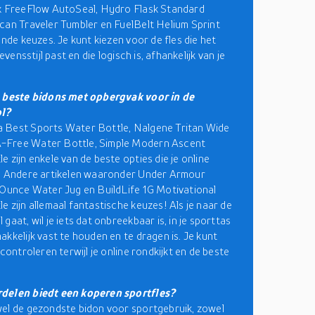
ex FreeFlow AutoSeal, Hydro Flask Standard
can Traveler Tumbler en FuelBelt Helium Sprint
ende keuzes. Je kunt kiezen voor de fles die het
levensstijl past en die logisch is, afhankelijk van je
.
e beste bidons met opbergvak voor in de
l?
 Best Sports Water Bottle, Nalgene Tritan Wide
Free Water Bottle, Simple Modern Ascent
 zijn enkele van de beste opties die je online
. Andere artikelen waaronder
Under Armour
4 Ounce Water Jug
en
BuildLife 1G Motivational
e zijn allemaal fantastische keuzes! Als je naar de
gaat, wil je iets dat onbreekbaar is, in je sporttas
akkelijk vast te houden en te dragen is. Je kunt
 controleren terwijl je online rondkijkt en de beste
delen biedt een koperen sportfles?
el de gezondste bidon voor sportgebruik, zowel