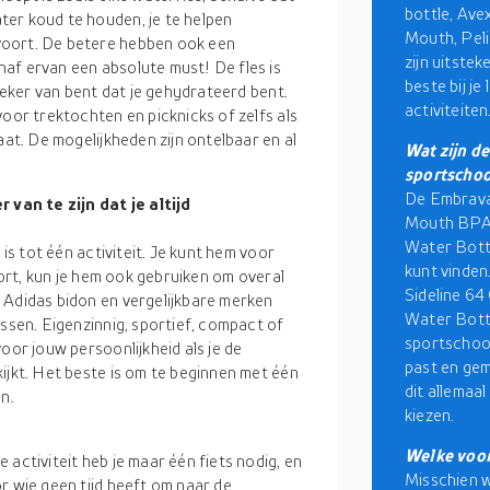
bottle, Av
er koud te houden, je te helpen
Mouth, Peli
voort. De betere hebben ook een
zijn uitstek
af ervan een absolute must! De fles is
beste bij je 
 zeker van bent dat je gehydrateerd bent.
activiteiten
voor trektochten en picknicks of zelfs als
aat. De mogelijkheden zijn ontelbaar en al
Wat zijn d
sportschoo
De Embrava
van te zijn dat je altijd
Mouth BPA-
Water Bottle
 is tot één activiteit. Je kunt hem voor
kunt vinden
sport, kun je hem ook gebruiken om overal
Sideline 6
 Adidas bidon en vergelijkbare merken
Water Bottl
essen. Eigenzinnig, sportief, compact of
sportschool 
oor jouw persoonlijkheid als je de
past en gem
ijkt. Het beste is om te beginnen met één
dit allemaal
n.
kiezen.
Welke voor
activiteit heb je maar één fiets nodig, en
Misschien w
r wie geen tijd heeft om naar de