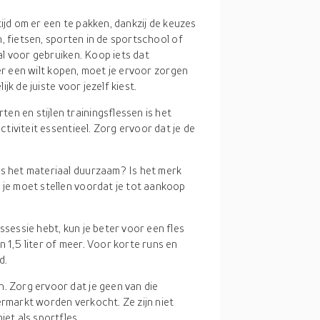
tijd om er een te pakken, dankzij de keuzes
n, fietsen, sporten in de sportschool of
al voor gebruiken. Koop iets dat
eer een wilt kopen, moet je ervoor zorgen
jk de juiste voor jezelf kiest.
en en stijlen trainingsflessen is het
activiteit essentieel. Zorg ervoor dat je de
Is het materiaal duurzaam? Is het merk
 je moet stellen voordat je tot aankoop
gssessie hebt, kun je beter voor een fles
 1,5 liter of meer. Voor korte runs en
d.
h. Zorg ervoor dat je geen van die
ermarkt worden verkocht. Ze zijn niet
iet als sportfles.