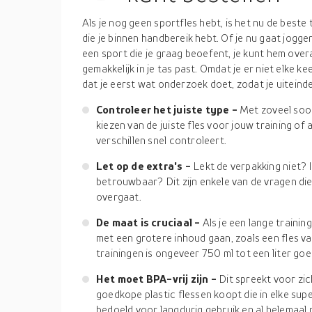
Als je nog geen sportfles hebt, is het nu de beste 
die je binnen handbereik hebt. Of je nu gaat jogge
een sport die je graag beoefent, je kunt hem over
gemakkelijk in je tas past. Omdat je er niet elke k
dat je eerst wat onderzoek doet, zodat je uiteindeli
Controleer het juiste type -
Met zoveel soort
kiezen van de juiste fles voor jouw training of 
verschillen snel controleert.
Let op de extra's -
Lekt de verpakking niet? 
betrouwbaar? Dit zijn enkele van de vragen die
overgaat.
De maat is cruciaal -
Als je een lange trainin
met een grotere inhoud gaan, zoals een fles van
trainingen is ongeveer 750 ml tot een liter goe
Het moet BPA-vrij zijn -
Dit spreekt voor zic
goedkope plastic flessen koopt die in elke sup
bedoeld voor langdurig gebruik en al helemaal n