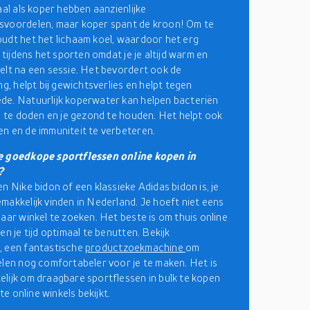
aal als koper hebben aanzienlijke
svoordelen, maar koper spant de kroon! Om te
udt het het lichaam koel, waardoor het erg
s tijdens het sporten omdat je je altijd warm en
elt na een sessie. Het bevordert ook de
ng, helpt bij gewichtsverlies en helpt tegen
e. Natuurlijk koperwater kan helpen bacteriën
am te doden en je gezond te houden. Het helpt ook
n en de immuniteit te verbeteren.
e goedkope sportflessen online kopen in
?
n Nike bidon of een klassieke Adidas bidon is, je
makkelijk vinden in Nederland. Je hoeft niet eens
naar winkel te zoeken. Het beste is om thuis online
en je tijd optimaal te benutten. Bekijk
, een fantastische
productzoekmachine
om
elen nog comfortabeler voor je te maken. Het is
lijk om draagbare sportflessen in bulk te kopen
ste online winkels bekijkt.