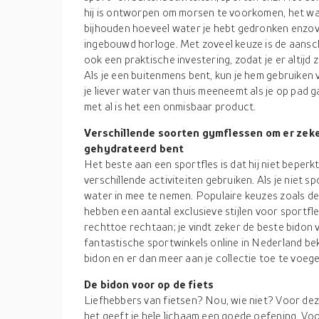
hij is ontworpen om morsen te voorkomen, het wat
bijhouden hoeveel water je hebt gedronken enzo
ingebouwd horloge. Met zoveel keuze is de aansch
ook een praktische investering, zodat je er altijd
Als je een buitenmens bent, kun je hem gebruiken 
je liever water van thuis meeneemt als je op pad g
met al is het een onmisbaar product.
Verschillende soorten gymflessen om er zeker 
gehydrateerd bent
Het beste aan een sportfles is dat hij niet beperkt
verschillende activiteiten gebruiken. Als je niet 
water in mee te nemen. Populaire keuzes zoals de
hebben een aantal exclusieve stijlen voor sportfl
rechttoe rechtaan; je vindt zeker de beste bidon v
fantastische sportwinkels online in Nederland bek
bidon en er dan meer aan je collectie toe te voege
De bidon voor op de fiets
Liefhebbers van fietsen? Nou, wie niet? Voor deze 
het geeft je hele lichaam een goede oefening. Voo