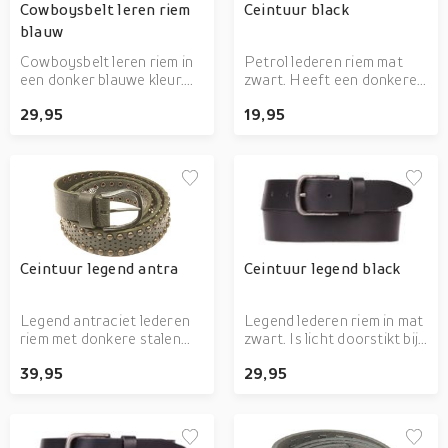
Cowboysbelt leren riem
Ceintuur black
blauw
Cowboysbelt leren riem in
Petrol lederen riem mat
een donker blauwe kleur.
zwart. Heeft een donkere
Een stevige én soepele
stalen gesp. Breed 4 cm en
29,95
19,95
riem met een stalen gesp.
in diverse lengtes
Deze riem is 3.5 cm breed.
verkrijgbaar. Twijfel je over
de maat of heb je andere
vragen: bel of mail onze
winkel, wij helpen jou graag
bij het vinden van het juiste
product.
Ceintuur legend antra
Ceintuur legend black
Legend antraciet lederen
Legend lederen riem in mat
riem met donkere stalen
zwart. Is licht doorstikt bij
gesp. 3 cm breed soepel
de aanhechting van de
39,95
29,95
leder met donkere stalen
stalen gesp. Breed 4 cm en
studs en geperforeerde
in diverse lengtes
gaatjes. Verkrijgbaar in
verkrijgbaar. Twijfel je over
diverse lengtes. Twijfel je
de maat of heb je andere
over de maat, of heb je
vragen: bel of mail onze