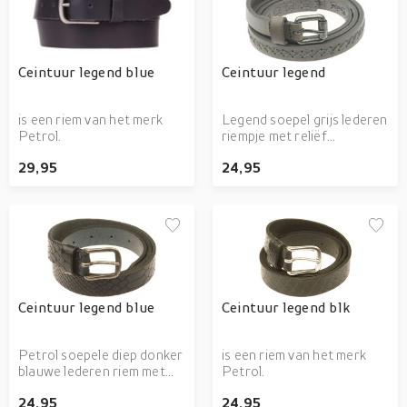
andere vragen, bel of mail
winkel, wij helpen jou graag
onze winkel. Wij helpen jou
bij het vinden van het juiste
graag bij het vinden van het
product.
juiste product.
Ceintuur legend blue
Ceintuur legend
is een riem van het merk
Legend soepel grijs lederen
Petrol.
riempje met reliëf
patroontje en XXX garen
29,95
24,95
patroontje. Kleine stalen
rolgesp met lusje. Breed 1.5
cm en is in twee lengtes
verkrijgbaar.
Ceintuur legend blue
Ceintuur legend blk
Petrol soepele diep donker
is een riem van het merk
blauwe lederen riem met
Petrol.
slangenhuid reliëf patroon.
24,95
24,95
Heeft een donker stalen