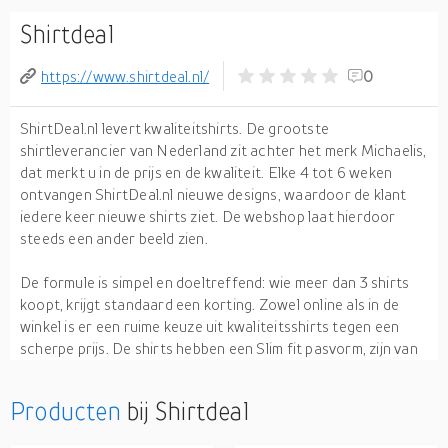
Shirtdeal
https://www.shirtdeal.nl/
0
ShirtDeal.nl levert kwaliteitshirts. De grootste
shirtleverancier van Nederland zit achter het merk Michaelis,
dat merkt u in de prijs en de kwaliteit. Elke 4 tot 6 weken
ontvangen ShirtDeal.nl nieuwe designs, waardoor de klant
iedere keer nieuwe shirts ziet. De webshop laat hierdoor
steeds een ander beeld zien.
De formule is simpel en doeltreffend: wie meer dan 3 shirts
koopt, krijgt standaard een korting. Zowel online als in de
winkel is er een ruime keuze uit kwaliteitsshirts tegen een
scherpe prijs. De shirts hebben een Slim fit pasvorm, zijn van
100% katoen en zijn strijkvrij. De pasvorm van de shirts is
steeds hetzelfde waardoor herhalingsaankopen (online) heel
Producten
bij Shirtdeal
laagdrempelig zijn. De fit is gebaseerd op de Nederlandse
man, geen Italiaanse Slimfit maar een pasvorm die 80-90%