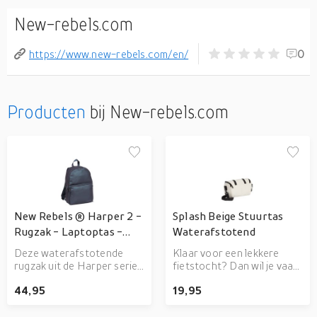
New-rebels.com
https://www.new-rebels.com/en/
0
Producten
bij New-rebels.com
New Rebels ® Harper 2 -
Splash Beige Stuurtas
Rugzak - Laptoptas -
Waterafstotend
Rugtas - 11L - Groen
Deze waterafstotende
Klaar voor een lekkere
rugzak uit de Harper serie
fietstocht? Dan wil je vaak
van New Rebels. De tas is
niet te veel spullen mee,
44,95
19,95
gemaakt van waterproof
maar moet je de
PU materiaal wat de tas
belangrijkste spullen toch
waterbestendig maakt ook
ergens kwijt. Dan is dit