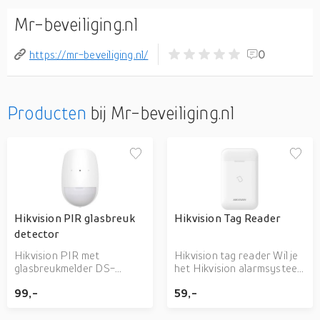
Mr-beveiliging.nl
https://mr-beveiliging.nl/
0
Producten
bij Mr-beveiliging.nl
Hikvision PIR glasbreuk
Hikvision Tag Reader
detector
Hikvision PIR met
Hikvision tag reader Wil je
glasbreukmelder DS-
het Hikvision alarmsysteem
PDPG12P-EG2-WE is een
eenvoudig in en uit kunnen
99,-
59,-
draadloze PIR met
schakelen met een tag?
glasbreukdetector voor
Dan heb je aan de tag
binnengebruik, welke
reader genoeg. Door een