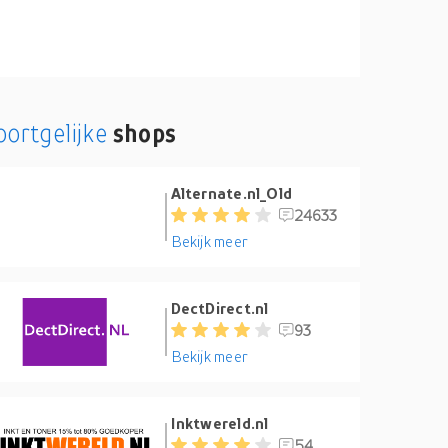
oortgelijke
shops
Alternate.nl_Old
24633
Bekijk meer
DectDirect.nl
93
Bekijk meer
Inktwereld.nl
54