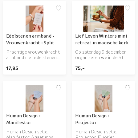
Edelstenen armband •
Lief Leven Winters mini-
Vrouwenkracht • Split
retreat in magische kerk
Prachtige vrouwenkracht
Op zaterdag 9 december
armband met edelstenen
organiseren we in de St.
van Aquamarijn, Beryl,
Nicolaas kerk te Muiden
17,95
75,-
Morganiet.
een winters mini-retreat.
Een moment om te
reflecteren, ontspannen,
verbinden en genieten. Met
meditaties, breathwork en
meer.
Human Design •
Human Design •
Manifestor
Projector
Human Design setje,
Human Design setje,
Manifestor, Agaat mos
Projector, Fluoriet