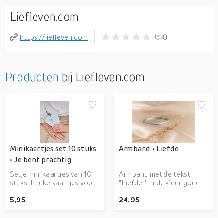
Liefleven.com
https://liefleven.com
0
Producten
bij Liefleven.com
Minikaartjes set 10 stuks
Armband • Liefde
• Je bent prachtig
Setje mini kaartjes van 10
Armband met de tekst:
stuks. Leuke kaartjes voor
"Liefde." In de kleur goud
bij een cadeautje, in een
of zilver.
5,95
24,95
klein lijstje, voor een maatje
of voor jezelf.