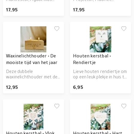
armbandje met steen en
armbandje met steen en
17,95
17,95
kaartje.
kaartje.
Waxinelichthouder • De
Houten kerstbal •
mooiste tijd van het jaar
Rendiertje
Deze dubbele
Lieve houten rendiertje om
waxinelichthouder met de
op een leuk plekje in huis te
tekst 'De mooiste tijd van
hangen.
12,95
6,95
het jaar, is tijd met elkaar.' is
een prachtig cadeau voor
jouw moeder, vader, broer,
zus, buurvrouw, voor
iemand anders die lief hebt
of natuurlijk voor jezelf.
Houten kerstbal • Vlok
Houten kerstbal • Hart