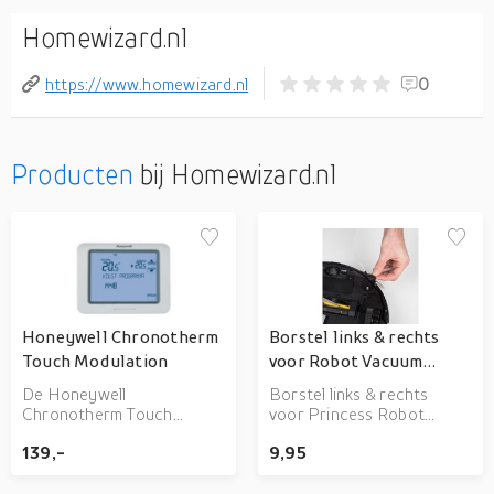
Homewizard.nl
https://www.homewizard.nl
0
Producten
bij Homewizard.nl
Honeywell Chronotherm
Borstel links & rechts
Touch Modulation
voor Robot Vacuum
Deluxe
De Honeywell
Borstel links & rechts
Chronotherm Touch
voor Princess Robot
Modulation is zeer
Vacuum Deluxe.
139,-
9,95
eenvoudig te bedienen,
zeer efficiënt en
energiezuinig in gebruik. De