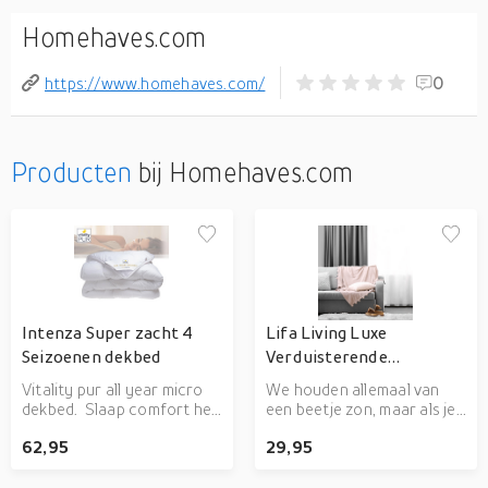
Homehaves.com
https://www.homehaves.com/
0
Producten
bij Homehaves.com
Intenza Super zacht 4
Lifa Living Luxe
Seizoenen dekbed
Verduisterende
Gordijnen Zilvergrijs
Vitality pur all year micro
We houden allemaal van
dekbed. Slaap comfort het
een beetje zon, maar als je
hele jaar door. Tijk:
wilt slapen moet het
62,95
29,95
Microvezel heeft een
donker en stil zijn. Deze
uitermate zachte gevoel en
prachtige Lifa Living
beschikt over goede
(https://www.homehaves.com/c