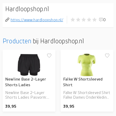
Hardloopshop.nl
https://www.hardloopshop.nl/
0
Producten
bij Hardloopshop.nl
Newline Base 2-Layer
Falke W Shortsleeved
Shorts Ladies
Shirt
Newline Base 2-Layer
Falke W Shortsleeved Shirt
Shorts Ladies Pasvorm:
Falke Dames Onderkleding
Getailleerde Keyfeatures : •
De Falke W Shortsleeved
39,95
39,95
Short is opgebouwd uit
Shirt is een shirt van Falke
twee lagen • Losse
met korte mouwen en een
broekspijpen bij de
ronde hals. Het shirt is