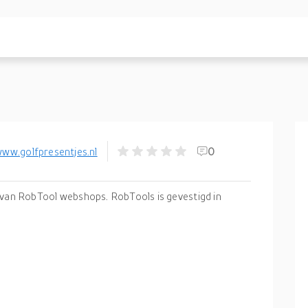
www.golfpresentjes.nl
0
l van RobTool webshops. RobTools is gevestigd in