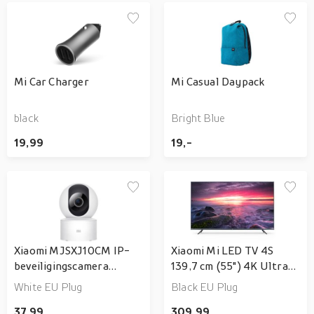
Mi Car Charger
Mi Casual Daypack
black
Bright Blue
19,99
19,-
Xiaomi MJSXJ10CM IP-
Xiaomi Mi LED TV 4S
beveiligingscamera
139,7 cm (55") 4K Ultra
Binnen Peer 1920 x 1080
HD Smart TV Wifi Zwart
White EU Plug
Black EU Plug
Pixels
37,99
309,99
Plafond/wand/bureau