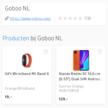
Goboo NL
https://www.goboo.com/
0
Producten
bij Goboo NL
Gift Wristband MI Band 6
Xiaomi Redmi 9C 16,6 cm
(6.53") Dual SIM Android
10.0 4G Micro-USB 4 GB
Sunrise Orange
Orange Wristband
128 GB 5000 mAh Oranje
4GB+128GB
19,-
129,-