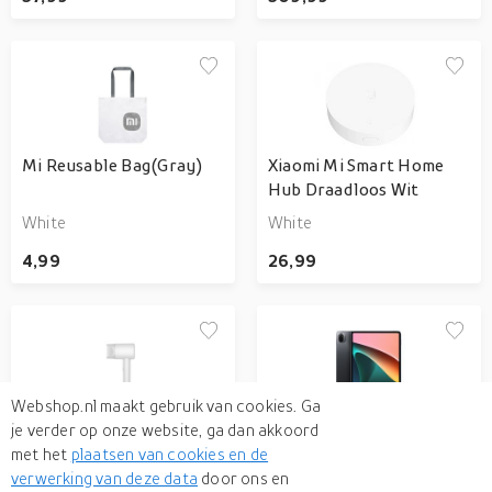
Mi Reusable Bag(Gray)
Xiaomi Mi Smart Home
Hub Draadloos Wit
White
White
4,99
26,99
Webshop.nl maakt gebruik van cookies. Ga
je verder op onze website, ga dan akkoord
Xiaomi Mi Ionic H300
Xiaomi Pad 5 256 GB 27,9
met het
1600 W Wit
plaatsen van cookies en de
cm (11") Qualcomm
verwerking van deze data
door ons en
Snapdragon 6 GB Wi-Fi 5
White EU Plug
Cosmic Gray 6+256GB