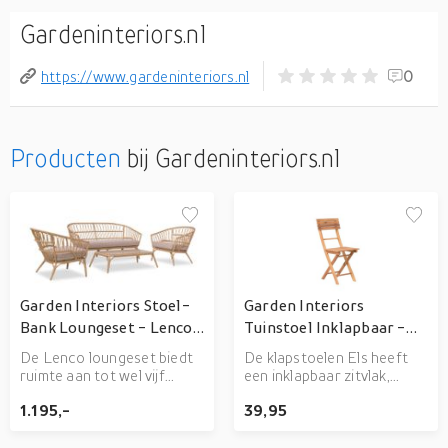
Gardeninteriors.nl
https://www.gardeninteriors.nl
0
Producten
bij Gardeninteriors.nl
Garden Interiors Stoel-
Garden Interiors
Bank Loungeset - Lenco -
Tuinstoel Inklapbaar -
Bamboo Look - Wicker -
Els - Acaciahout - Garden
De Lenco loungeset biedt
De klapstoelen Els heeft
Garden Interiors
Interiors
ruimte aan tot wel vijf
een inklapbaar zitvlak,
personen, hierdoor kunt u
zodat de tuinstoelen
1.195,-
39,95
heerlijk een theetje drinken
zonder moeite kunnen
met vrienden en familie. De
worden opgeborgen
loungeset heeft een
wanneer deze niet worden