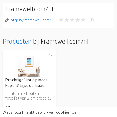
Framewell.com/nl
https://framewell.com/
0
Producten
bij Framewell.com/nl
Prachtige lijst op maat
kopen? Lijst op maat
Ch�� nu voor
Lichtbruine houten
fotolijst van 2 cm breed en
2 cm hoog. Een natuurlijke
39,-
en moderne lijst. Deze
Webshop.nl maakt gebruik van cookies. Ga
houtkleur komt veel voor in
interieurs en is daarom een