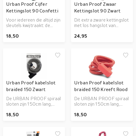
Urban Proof Cijfer
Urban Proof Zwaar
Kettingslot 90 Confetti
Kettingslot 90 Zwart
Voor iedereen die altijd zijn
Dit extra zware kettingslot
sleutels kwijtraakt: de
met los hangslot van
URBAN PROOF
URBAN PROOF zal dieven
18,50
24,95
cijfersloten! Stel je eigen
zeker even laten slikken.
persoonlijke code in en je
Gemaakt van 10mm
bent altijd klaar om te gaan.
speciaal gehard staal om ze
Gemaakt van 8mm gehard
extra sterk te maken en
staal voor extra stevigheid
met een hoge kwaliteit
en een hoge kwaliteit doek
doek.
tegen beschadigingen.
Urban Proof kabelslot
Urban Proof kabelslot
braided 150 Zwart
braided 150 Kreeft Rood
De URBAN PROOF spiraal
De URBAN PROOF spiraal
sloten zijn 150cm lang,
sloten zijn 150cm lang,
omdat we er zeker van
omdat we er zeker van
18,50
18,50
willen zijn dat ze altijd lang
willen zijn dat ze altijd lang
genoeg zijn om je fiets
genoeg zijn om je fiets
goed op slot te zetten. Met
goed op slot te zetten. Met
precisie slot cilinder anti-
precisie slot cilinder anti-