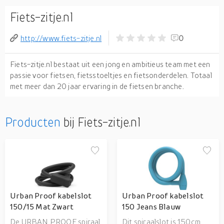
Fiets-zitje.nl
http://www.fiets-zitje.nl
0
Fiets-zitje.nl bestaat uit een jong en ambitieus team met een
passie voor fietsen, fietsstoeltjes en fietsonderdelen. Totaal
met meer dan 20 jaar ervaring in de fietsen branche.
Producten
bij Fiets-zitje.nl
Urban Proof kabelslot
Urban Proof kabelslot
150/15 Mat Zwart
150 Jeans Blauw
De URBAN PROOF spiraal
Dit spiraalslot is 150cm