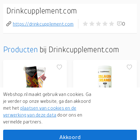
Drinkcupplement.com
https://drinkcupplement.com
0
Producten
bij Drinkcupplement.com
Webshop.nl maakt gebruik van cookies. Ga
Energy/Focus Blend
Collageen Creamer
je verder op onze website, ga dan akkoord
Lungo 30 cups
Vanille
met het
plaatsen van cookies en de
Upgrade je dagelijkse koffie
Geef je koffie een extra
verwerking van deze data
door ons en
routine met de
upgrade met deze
vermelde partners.
Energy/Focus blend. Een
collageen koffie creamer.
14,95
24,95
heerlijke koffie - verrijkt
Deze creamer geeft je
met vitamines en
koffie en heerlijke romige
Akkoord
superfoods - voor een
vanille twist en bevat