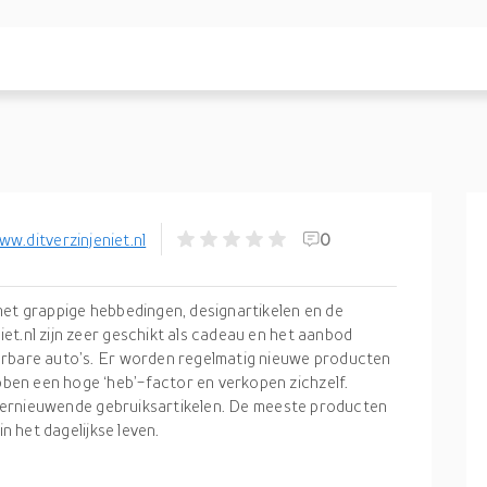
ww.ditverzinjeniet.nl
0
met grappige hebbedingen, designartikelen en de
et.nl zijn zeer geschikt als cadeau en het aanbod
urbare auto’s. Er worden regelmatig nieuwe producten
en een hoge ‘heb’-factor en verkopen zichzelf.
en vernieuwende gebruiksartikelen. De meeste producten
in het dagelijkse leven.