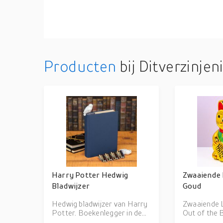
Producten
bij Ditverzinjeni
Harry Potter Hedwig
Zwaaiende 
Bladwijzer
Goud
Hedwig bladwijzer van Harry
Zwaaiende 
Potter. Boekenlegger in de
Out of the 
vorm van een stapel boeken,
goudkleurig