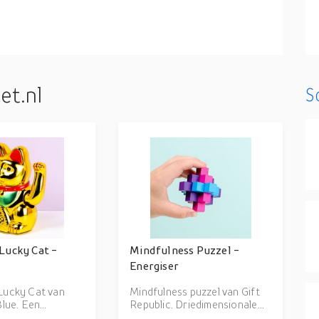
et.nl
S
Lucky Cat -
Mindfulness Puzzel -
Energiser
Lucky Cat van
Mindfulness puzzel van Gift
Blue. Een
Republic. Driedimensionale
e Lucky Cat die
puzzel die bestaat uit houten